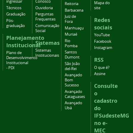
ingressar
Conosco
Mapa do
Reitoria
Técnicos
Ouvidoria
site
Barbacena
Graduação
Perguntas
Juiz de
Redes
Frequentes
Pós-
Fora
graduação
Comunicação
sociais
Manhuaçu
Social
Muriaé
YouTube
Planejamento
Rio
Facebook
Sistemas
Institucional
Pomba
Instagram
Sistemas
Santos
Plano de
Institucionais
Dumont
Desenvolvimento
RSS
Institucional
São João
O que é?
- PDI
del-Rei
Assine
Avançado
Bom
Consulte
Sucesso
Avançado
o
Cataguases
cadastro
Avançado
do
Ubá
IFSudesteMG
no e-
MEC