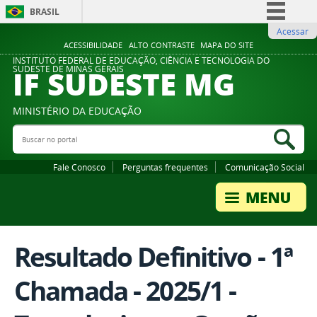
BRASIL
Acessar
Simplifique!
ACESSIBILIDADE
ALTO CONTRASTE
MAPA DO SITE
Comunica BR
INSTITUTO FEDERAL DE EDUCAÇÃO, CIÊNCIA E TECNOLOGIA DO
IF SUDESTE MG
SUDESTE DE MINAS GERAIS
Participe
Acesso à informação
MINISTÉRIO DA EDUCAÇÃO
Legislação
Buscar no portal
Bus
Canais
Fale Conosco
Perguntas frequentes
Comunicação Social
Resultado Definitivo - 1ª
Chamada - 2025/1 -