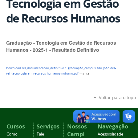
Tecnologia em Gestão
de Recursos Humanos
Graduação - Tenologia em Gestão de Recursos
Humanos - 2025-1 - Resultado Definitivo
Download rel_documentacao_definitivo 1 graduação_campus são joão del-
rei_tecnologia em recursos humanos-noturno.pdf
— 81 KB
Voltar para o topo
Cursos
Serviços
Nossos
Navegação
Campi
Como
Fale
Acessibilidade