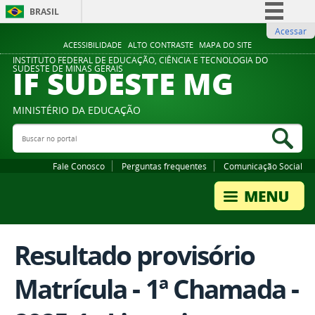
BRASIL
Acessar
Simplifique!
ACESSIBILIDADE
ALTO CONTRASTE
MAPA DO SITE
Comunica BR
INSTITUTO FEDERAL DE EDUCAÇÃO, CIÊNCIA E TECNOLOGIA DO
IF SUDESTE MG
SUDESTE DE MINAS GERAIS
Participe
Acesso à informação
MINISTÉRIO DA EDUCAÇÃO
Legislação
Buscar no portal
Bus
Canais
Fale Conosco
Perguntas frequentes
Comunicação Social
Resultado provisório
Matrícula - 1ª Chamada -