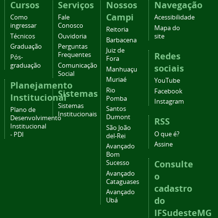
Cursos
Serviços
Nossos
Navegação
Campi
Como
Fale
Acessibilidade
ingressar
Conosco
Mapa do
Reitoria
Técnicos
Ouvidoria
site
Barbacena
Graduação
Perguntas
Juiz de
Redes
Frequentes
Pós-
Fora
graduação
Comunicação
sociais
Manhuaçu
Social
Muriaé
YouTube
Planejamento
Rio
Facebook
Sistemas
Institucional
Pomba
Instagram
Sistemas
Santos
Plano de
Institucionais
Dumont
Desenvolvimento
RSS
Institucional
São João
O que é?
- PDI
del-Rei
Assine
Avançado
Bom
Consulte
Sucesso
Avançado
o
Cataguases
cadastro
Avançado
do
Ubá
IFSudesteMG