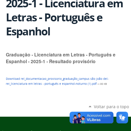
2025-1 - Licenciatura em
Letras - Português e
Espanhol
Graduação - Licenciatura em Letras - Português e
Espanhol - 2025-1 - Resultado provisório
Download rel_documentacao_provisorio_graduação_campus são joão del-
rei_licenciatura em letras - português e espanhol-noturno (1).pdf
— 80 KB
Voltar para o topo