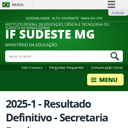
BRASIL
Acessar
Simplifique!
ACESSIBILIDADE
ALTO CONTRASTE
MAPA DO SITE
Comunica BR
INSTITUTO FEDERAL DE EDUCAÇÃO, CIÊNCIA E TECNOLOGIA DO
IF SUDESTE MG
SUDESTE DE MINAS GERAIS
Participe
Acesso à informação
MINISTÉRIO DA EDUCAÇÃO
Legislação
Buscar no portal
Bus
Canais
Fale Conosco
Perguntas frequentes
Comunicação Social
2025-1 - Resultado
Definitivo - Secretaria