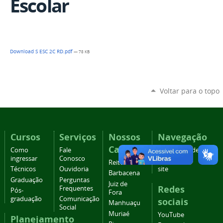
Escolar
Download S ESC 2C RD.pdf
— 78 KB
Voltar para o topo
Cursos
Serviços
Nossos
Navegação
Campi
Como
Fale
Acessibilidade
ingressar
Conosco
Mapa do
Reitoria
Técnicos
Ouvidoria
site
Barbacena
Graduação
Perguntas
Juiz de
Redes
Frequentes
Pós-
Fora
graduação
Comunicação
sociais
Manhuaçu
Social
Muriaé
YouTube
Planejamento