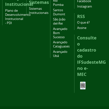
Rio
Facebook
Sistemas
Institucional
Pomba
Instagram
Sistemas
Santos
Plano de
Institucionais
Dumont
Desenvolvimento
RSS
Institucional
São João
O que é?
- PDI
del-Rei
Assine
Avançado
Bom
Consulte
Sucesso
Avançado
o
Cataguases
cadastro
Avançado
do
Ubá
IFSudesteMG
no e-
MEC