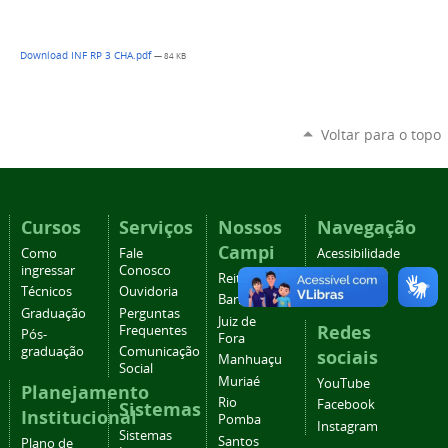
Download INF RP 3 CHA.pdf
— 84 KB
Voltar para o topo
Cursos
Serviços
Nossos
Navegação
Campi
Como
Fale
Acessibilidade
ingressar
Conosco
Mapa do
Reitoria
Técnicos
Ouvidoria
site
Barbacena
Graduação
Perguntas
Juiz de
Redes
Frequentes
Pós-
Fora
graduação
Comunicação
sociais
Manhuaçu
Social
Muriaé
YouTube
Planejamento
Rio
Facebook
Sistemas
Institucional
Pomba
Instagram
Sistemas
Santos
Plano de