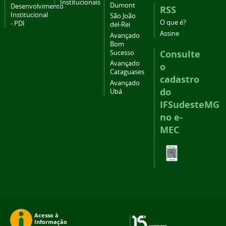
Institucionais
Dumont
Desenvolvimento
RSS
Institucional
São João
O que é?
- PDI
del-Rei
Assine
Avançado
Bom
Consulte
Sucesso
Avançado
o
Cataguases
cadastro
Avançado
do
Ubá
IFSudesteMG
no e-
MEC