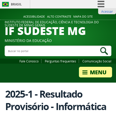
BRASIL
Acessar
Simplifique!
ACESSIBILIDADE
ALTO CONTRASTE
MAPA DO SITE
Comunica BR
INSTITUTO FEDERAL DE EDUCAÇÃO, CIÊNCIA E TECNOLOGIA DO
IF SUDESTE MG
SUDESTE DE MINAS GERAIS
Participe
Acesso à informação
MINISTÉRIO DA EDUCAÇÃO
Legislação
Buscar no portal
Bus
Canais
Fale Conosco
Perguntas frequentes
Comunicação Social
2025-1 - Resultado
Provisório - Informática