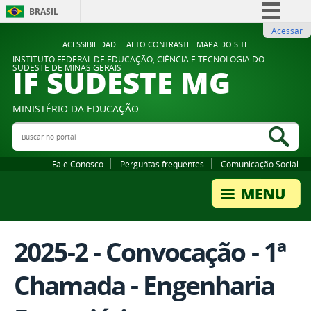
BRASIL
Acessar
Simplifique!
ACESSIBILIDADE
ALTO CONTRASTE
MAPA DO SITE
Comunica BR
INSTITUTO FEDERAL DE EDUCAÇÃO, CIÊNCIA E TECNOLOGIA DO
IF SUDESTE MG
SUDESTE DE MINAS GERAIS
Participe
Acesso à informação
MINISTÉRIO DA EDUCAÇÃO
Legislação
Buscar no portal
Bus
Canais
Fale Conosco
Perguntas frequentes
Comunicação Social
2025-2 - Convocação - 1ª
Chamada - Engenharia