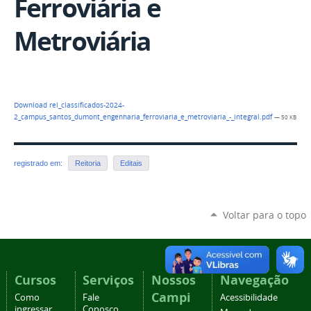
Ferroviária e
Metroviária
Download rel_classificados-2024-
2_campus_santos_dumont_engenharia_ferroviaria_e_metroviaria_-_integral.pdf
— 50 KB
registrado em:
Reitoria
Editais
Voltar para o topo
Cursos
Serviços
Nossos
Navegação
Campi
Como
Fale
Acessibilidade
ingressar
Conosco