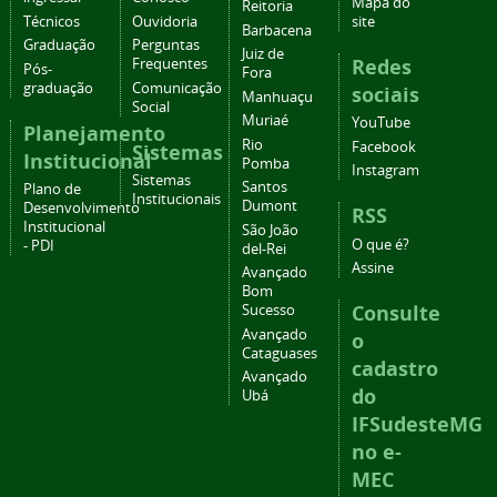
Mapa do
Reitoria
Técnicos
Ouvidoria
site
Barbacena
Graduação
Perguntas
Juiz de
Redes
Frequentes
Pós-
Fora
graduação
Comunicação
sociais
Manhuaçu
Social
Muriaé
YouTube
Planejamento
Rio
Facebook
Sistemas
Institucional
Pomba
Instagram
Sistemas
Santos
Plano de
Institucionais
Dumont
Desenvolvimento
RSS
Institucional
São João
O que é?
- PDI
del-Rei
Assine
Avançado
Bom
Consulte
Sucesso
Avançado
o
Cataguases
cadastro
Avançado
do
Ubá
IFSudesteMG
no e-
MEC