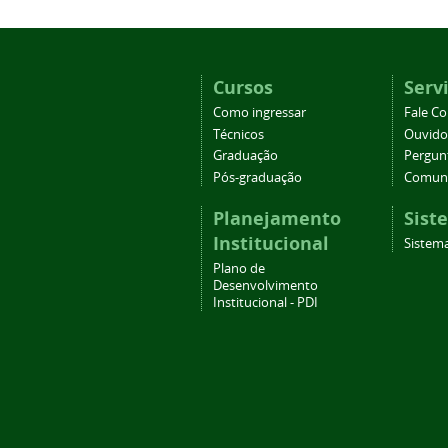
Cursos
Serv
Como ingressar
Fale C
Técnicos
Ouvido
Graduação
Pergun
Pós-graduação
Comuni
Planejamento
Sist
Institucional
Sistema
Plano de
Desenvolvimento
Institucional - PDI