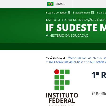
BRASIL
Ir para o conteúdo
1
Ir para o menu
2
Ir para
INSTITUTO FEDERAL DE EDUCAÇÃO, CIÊNCIA
IF SUDESTE 
MINISTÉRIO DA EDUCAÇÃO
VOCÊ ESTÁ AQUI:
PÁGINA INICIAL
>
EDITAIS
>
REITO
1ª RETIFICAÇÃO DO EDITAL Nº 01
>
1ª RETIFICAÇÃO 
1ª 
1ª Retif