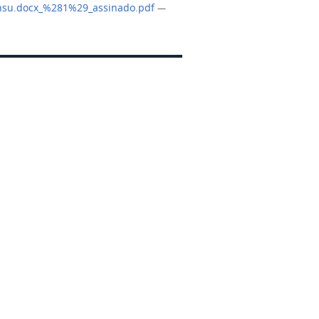
su.docx_%281%29_assinado.pdf
—