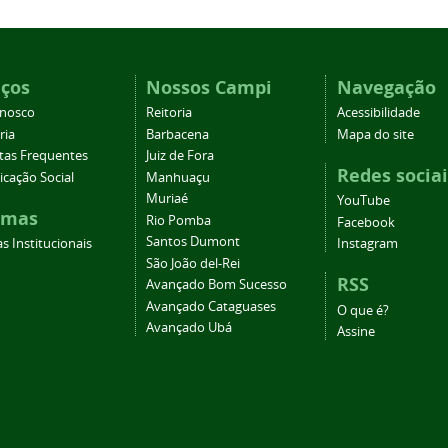
iços
Nossos Campi
Navegação
onosco
Reitoria
Acessibilidade
ria
Barbacena
Mapa do site
tas Frequentes
Juiz de Fora
Redes sociai
cação Social
Manhuaçu
Muriaé
YouTube
emas
Rio Pomba
Facebook
Santos Dumont
s Institucionais
Instagram
São João del-Rei
RSS
Avançado Bom Sucesso
Avançado Cataguases
O que é?
Avançado Ubá
Assine