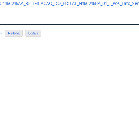
d 1%C2%AA_RETIFICACAO_DO_EDITAL_N%C2%BA_01_-_Pos_Lato_Sen
em:
Reitoria
Editais