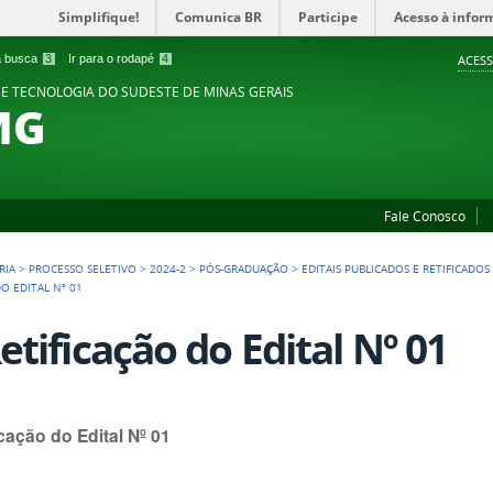
Simplifique!
Comunica BR
Participe
Acesso à infor
 a busca
3
Ir para o rodapé
4
ACESS
 E TECNOLOGIA DO SUDESTE DE MINAS GERAIS
MG
Fale Conosco
RIA
>
PROCESSO SELETIVO
>
2024-2
>
PÓS-GRADUAÇÃO
>
EDITAIS PUBLICADOS E RETIFICADO
DO EDITAL Nº 01
Retificação do Edital Nº 01
icação do Edital Nº 01