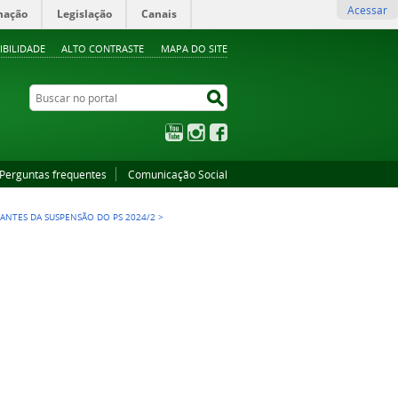
Acessar
mação
Legislação
Canais
IBILIDADE
ALTO CONTRASTE
MAPA DO SITE
Buscar no portal
Buscar no portal
YouTube
Instagram
Facebook
Perguntas frequentes
Comunicação Social
S ANTES DA SUSPENSÃO DO PS 2024/2
>