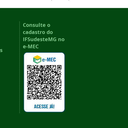
Consulte o
cadastro do
IFSudesteMG no
e-MEC
s