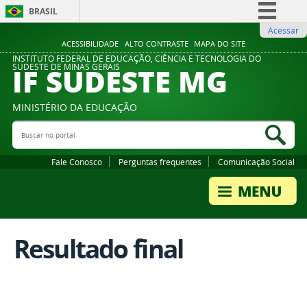
BRASIL
Acessar
Simplifique!
ACESSIBILIDADE
ALTO CONTRASTE
MAPA DO SITE
Comunica BR
INSTITUTO FEDERAL DE EDUCAÇÃO, CIÊNCIA E TECNOLOGIA DO
IF SUDESTE MG
SUDESTE DE MINAS GERAIS
Participe
Acesso à informação
MINISTÉRIO DA EDUCAÇÃO
Legislação
Buscar no portal
Bus
Canais
Fale Conosco
Perguntas frequentes
Comunicação Social
Resultado final