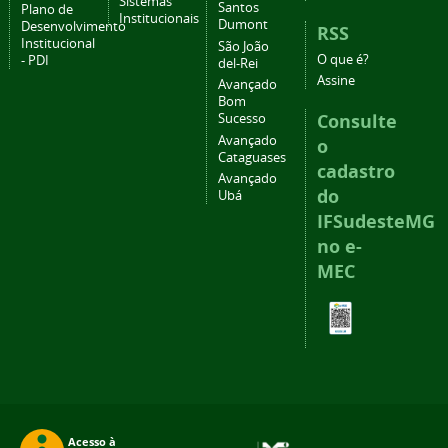
Sistemas
Santos
Plano de
Institucionais
Dumont
Desenvolvimento
RSS
Institucional
São João
O que é?
- PDI
del-Rei
Assine
Avançado
Bom
Consulte
Sucesso
Avançado
o
Cataguases
cadastro
Avançado
do
Ubá
IFSudesteMG
no e-
MEC