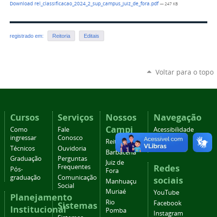
Download rel_classificacao_2024_2_sup_campus_juiz_de_fora.pdf
— 247 KB
registrado em:
Reitoria
Editais
Voltar para o topo
Cursos
Serviços
Nossos
Navegação
Campi
Como
Fale
Acessibilidade
ingressar
Conosco
Mapa do
Reitoria
Técnicos
Ouvidoria
site
Barbacena
Graduação
Perguntas
Juiz de
Redes
Frequentes
Pós-
Fora
graduação
Comunicação
sociais
Manhuaçu
Social
Muriaé
YouTube
Planejamento
Rio
Facebook
Sistemas
Institucional
Pomba
Instagram