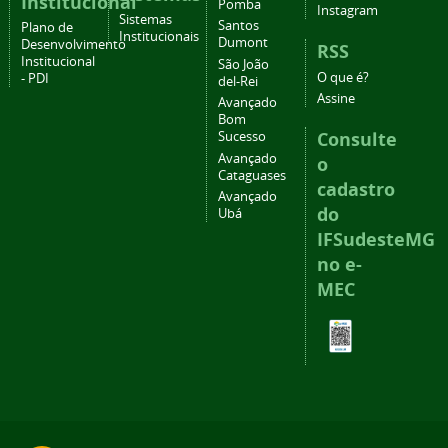
Institucional
Pomba
Instagram
Sistemas
Santos
Plano de
Institucionais
Dumont
Desenvolvimento
RSS
Institucional
São João
O que é?
- PDI
del-Rei
Assine
Avançado
Bom
Consulte
Sucesso
Avançado
o
Cataguases
cadastro
Avançado
do
Ubá
IFSudesteMG
no e-
MEC