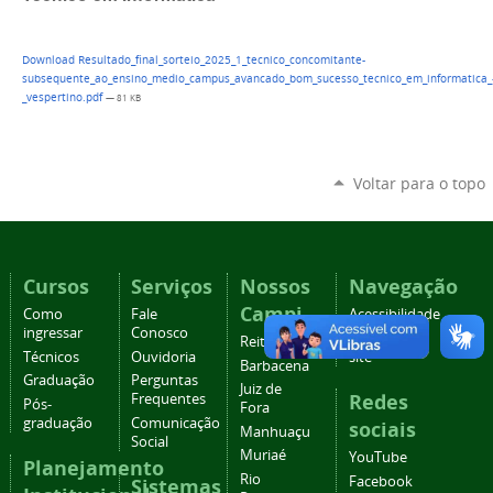
Download Resultado_final_sorteio_2025_1_tecnico_concomitante-
subsequente_ao_ensino_medio_campus_avancado_bom_sucesso_tecnico_em_informatica_
_vespertino.pdf
— 81 KB
Voltar para o topo
Cursos
Serviços
Nossos
Navegação
Campi
Como
Fale
Acessibilidade
ingressar
Conosco
Mapa do
Reitoria
Técnicos
Ouvidoria
site
Barbacena
Graduação
Perguntas
Juiz de
Redes
Frequentes
Pós-
Fora
graduação
Comunicação
sociais
Manhuaçu
Social
Muriaé
YouTube
Planejamento
Rio
Facebook
Sistemas