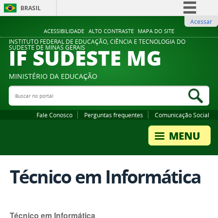
BRASIL
Acessar
Simplifique!
ACESSIBILIDADE
ALTO CONTRASTE
MAPA DO SITE
Comunica BR
INSTITUTO FEDERAL DE EDUCAÇÃO, CIÊNCIA E TECNOLOGIA DO
IF SUDESTE MG
SUDESTE DE MINAS GERAIS
Participe
Acesso à informação
MINISTÉRIO DA EDUCAÇÃO
Legislação
Buscar no portal
Bus
Canais
Fale Conosco
Perguntas frequentes
Comunicação Social
Técnico em Informática
Técnico em Informática