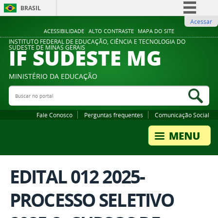
BRASIL
Acessar
Simplifique!
ACESSIBILIDADE
ALTO CONTRASTE
MAPA DO SITE
Comunica BR
INSTITUTO FEDERAL DE EDUCAÇÃO, CIÊNCIA E TECNOLOGIA DO
IF SUDESTE MG
SUDESTE DE MINAS GERAIS
Participe
Acesso à informação
MINISTÉRIO DA EDUCAÇÃO
Legislação
Buscar no portal
Bus
Canais
Fale Conosco
Perguntas frequentes
Comunicação Social
EDITAL 012 2025-
PROCESSO SELETIVO