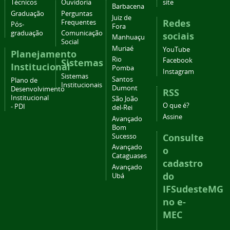
Técnicos
Ouvidoria
site
Barbacena
Graduação
Perguntas
Juiz de
Redes
Frequentes
Pós-
Fora
graduação
Comunicação
sociais
Manhuaçu
Social
Muriaé
YouTube
Planejamento
Rio
Facebook
Sistemas
Institucional
Pomba
Instagram
Sistemas
Santos
Plano de
Institucionais
Dumont
Desenvolvimento
RSS
Institucional
São João
O que é?
- PDI
del-Rei
Assine
Avançado
Bom
Consulte
Sucesso
Avançado
o
Cataguases
cadastro
Avançado
do
Ubá
IFSudesteMG
no e-
MEC