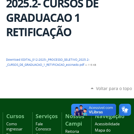
2025.2- CURSOS DE
GRADUACAO 1
RETIFICAÇÃO
Download EDITAL_012-2025-_PROCESSO_SELETIVO_2025.2-
_CURSOS_DE_GRADUACAO_1_RETIFICACAO_assinado.pdf
— 115 KB
Voltar para o topo
Cursos
Serviços
Nossos
Navegação
Campi
Como
Fale
Acessibilidade
ingressar
Conosco
Mapa do
Reitoria