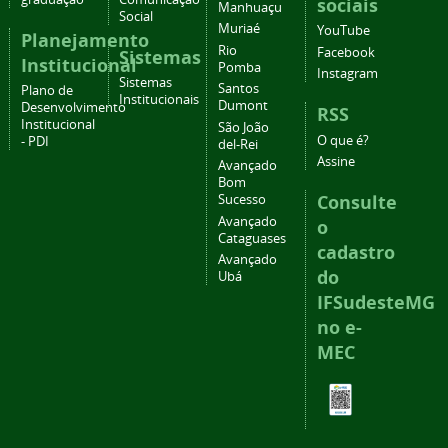
sociais
Manhuaçu
Social
Muriaé
YouTube
Planejamento
Rio
Facebook
Sistemas
Institucional
Pomba
Instagram
Sistemas
Santos
Plano de
Institucionais
Dumont
Desenvolvimento
RSS
Institucional
São João
O que é?
- PDI
del-Rei
Assine
Avançado
Bom
Consulte
Sucesso
Avançado
o
Cataguases
cadastro
Avançado
do
Ubá
IFSudesteMG
no e-
MEC