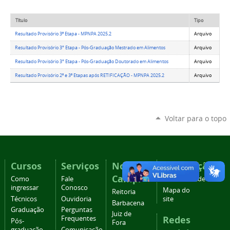
Título
Tipo
Resultado Provisório 3ª Etapa - MPNPA 2025.2
Arquivo
Resultado Provisório 3° Etapa - Pós-Graduação Mestrado em Alimentos
Arquivo
Resultado Provisório 3° Etapa - Pós-Graduação Doutorado em Alimentos
Arquivo
Resultado Provisório 2ª e 3ª Etapas após RETIFICAÇÃO - MPNPA 2025.2
Arquivo
Voltar para o topo
Cursos
Serviços
Nossos
Navegação
Campi
Como
Fale
Acessibilidade
ingressar
Conosco
Mapa do
Reitoria
Técnicos
Ouvidoria
site
Barbacena
Graduação
Perguntas
Juiz de
Redes
Frequentes
Pós-
Fora
graduação
Comunicação