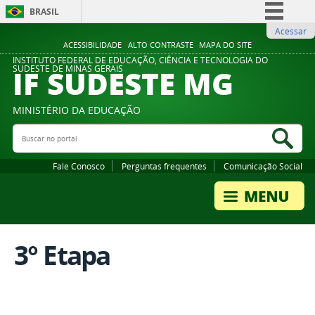
BRASIL
Acessar
Simplifique!
ACESSIBILIDADE
ALTO CONTRASTE
MAPA DO SITE
Comunica BR
INSTITUTO FEDERAL DE EDUCAÇÃO, CIÊNCIA E TECNOLOGIA DO
IF SUDESTE MG
SUDESTE DE MINAS GERAIS
Participe
Acesso à informação
MINISTÉRIO DA EDUCAÇÃO
Legislação
Buscar no portal
Bus
Canais
Fale Conosco
Perguntas frequentes
Comunicação Social
3° Etapa