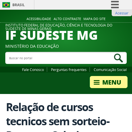
BRASIL
Acessar
Simplifique!
ACESSIBILIDADE
ALTO CONTRASTE
MAPA DO SITE
Comunica BR
INSTITUTO FEDERAL DE EDUCAÇÃO, CIÊNCIA E TECNOLOGIA DO
IF SUDESTE MG
SUDESTE DE MINAS GERAIS
Participe
Acesso à informação
MINISTÉRIO DA EDUCAÇÃO
Legislação
Buscar no portal
Bus
Canais
Fale Conosco
Perguntas frequentes
Comunicação Social
Relação de cursos
tecnicos sem sorteio-