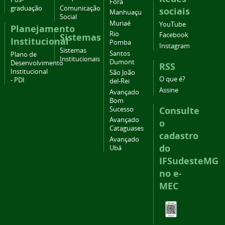
Fora
graduação
Comunicação
sociais
Manhuaçu
Social
Muriaé
YouTube
Planejamento
Rio
Facebook
Sistemas
Institucional
Pomba
Instagram
Sistemas
Santos
Plano de
Institucionais
Dumont
Desenvolvimento
RSS
Institucional
São João
O que é?
- PDI
del-Rei
Assine
Avançado
Bom
Consulte
Sucesso
Avançado
o
Cataguases
cadastro
Avançado
do
Ubá
IFSudesteMG
no e-
MEC