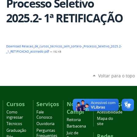
Processo Seletivo
2025.2- 1ª RETIFICAÇÃO
Download Relacao_de_cursos_tecnicos_sem_sorteio-_Processo_Seletivo_2025.2-
_1_RETIFICACAO_assinado.pdf
— 192 KB
Voltar para o topo
Cursos
Serviços
Nossos
Navegação
Campi
Como
Fale
Acessibilidade
ingressar
Conosco
Mapa do
Reitoria
Técnicos
Ouvidoria
site
Barbacena
Graduação
Perguntas
Juiz de
Redes
Frequentes
Pós-