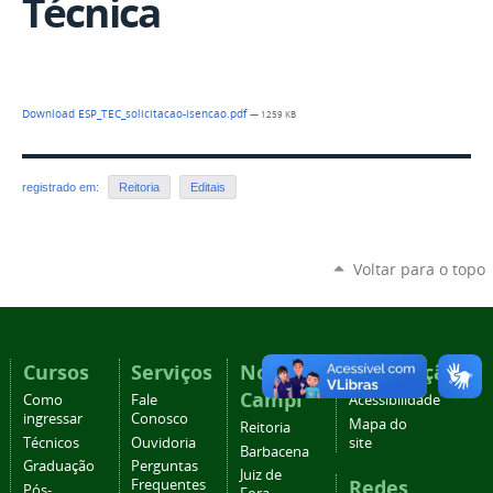
Técnica
Download ESP_TEC_solicitacao-isencao.pdf
— 1259 KB
registrado em:
Reitoria
Editais
Voltar para o topo
Cursos
Serviços
Nossos
Navegação
Campi
Como
Fale
Acessibilidade
ingressar
Conosco
Mapa do
Reitoria
Técnicos
Ouvidoria
site
Barbacena
Graduação
Perguntas
Juiz de
Redes
Frequentes
Pós-