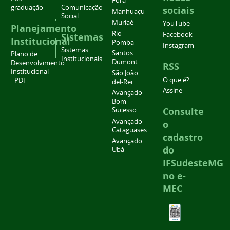
Fora
graduação
Comunicação
sociais
Manhuaçu
Social
Muriaé
YouTube
Planejamento
Rio
Facebook
Sistemas
Institucional
Pomba
Instagram
Sistemas
Santos
Plano de
Institucionais
Dumont
Desenvolvimento
RSS
Institucional
São João
O que é?
- PDI
del-Rei
Assine
Avançado
Bom
Consulte
Sucesso
Avançado
o
Cataguases
cadastro
Avançado
do
Ubá
IFSudesteMG
no e-
MEC