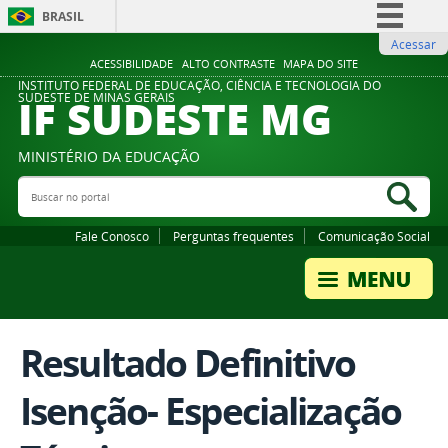
BRASIL
Acessar
Simplifique!
ACESSIBILIDADE
ALTO CONTRASTE
MAPA DO SITE
Comunica BR
INSTITUTO FEDERAL DE EDUCAÇÃO, CIÊNCIA E TECNOLOGIA DO
IF SUDESTE MG
SUDESTE DE MINAS GERAIS
Participe
Acesso à informação
MINISTÉRIO DA EDUCAÇÃO
Legislação
Buscar no portal
Bus
Canais
Fale Conosco
Perguntas frequentes
Comunicação Social
Resultado Definitivo
Isenção- Especialização