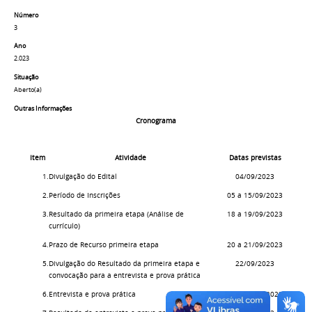
Número
3
Ano
2.023
Situação
Aberto(a)
Outras Informações
Cronograma
Item
Atividade
Datas previstas
1.
Divulgação do Edital
04/09/2023
2.
Período de Inscrições
05 a 15/09/2023
3.
Resultado da primeira etapa (Análise de
18 a 19/09/2023
currículo)
4.
Prazo de Recurso primeira etapa
20 a 21/09/2023
5.
Divulgação do Resultado da primeira etapa e
22/09/2023
convocação para a entrevista e prova prática
6.
Entrevista e prova prática
25 a 28/09/2023