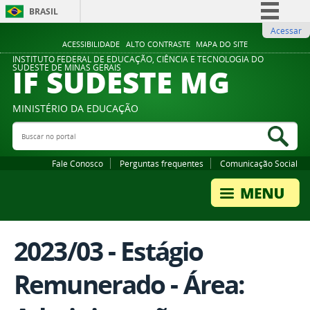
BRASIL
Acessar
Simplifique!
ACESSIBILIDADE
ALTO CONTRASTE
MAPA DO SITE
Comunica BR
INSTITUTO FEDERAL DE EDUCAÇÃO, CIÊNCIA E TECNOLOGIA DO
IF SUDESTE MG
SUDESTE DE MINAS GERAIS
Participe
Acesso à informação
MINISTÉRIO DA EDUCAÇÃO
Legislação
Buscar no portal
Bus
Canais
Fale Conosco
Perguntas frequentes
Comunicação Social
2023/03 - Estágio
Remunerado - Área: