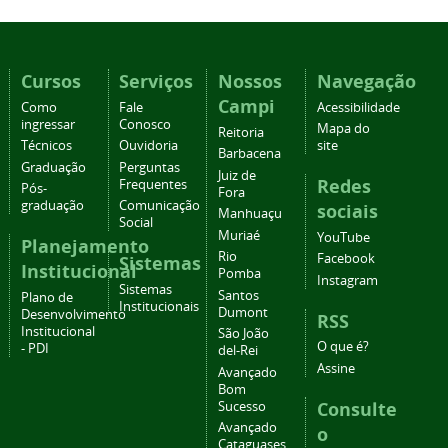
Cursos
Serviços
Nossos
Navegação
Campi
Como
Fale
Acessibilidade
ingressar
Conosco
Mapa do
Reitoria
Técnicos
Ouvidoria
site
Barbacena
Graduação
Perguntas
Juiz de
Redes
Frequentes
Pós-
Fora
graduação
Comunicação
sociais
Manhuaçu
Social
Muriaé
YouTube
Planejamento
Rio
Facebook
Sistemas
Institucional
Pomba
Instagram
Sistemas
Santos
Plano de
Institucionais
Dumont
Desenvolvimento
RSS
Institucional
São João
O que é?
- PDI
del-Rei
Assine
Avançado
Bom
Consulte
Sucesso
Avançado
o
Cataguases