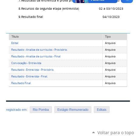
7.
Resultado da entrevista e prova prática
29/09/2023
8.
Recursos da segunda etapa (entrevista)
02 a 03/10/2023
9.
Resultado final
04/10/2023
Título
Tipo
Edital
Arquivo
Resultado - Analise de curriculos - Provisório.
Arquivo
Resultado - Analise de curriculos - Final
Arquivo
Convocação - Entrevista
Arquivo
Resultado - Entrevista - Provisório.
Arquivo
Resultado - Entrevista - Final.
Arquivo
Resultado Final
Arquivo
registrado em:
Rio Pomba
Estágio Remunerado
Editais
Voltar para o topo