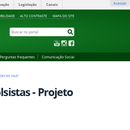
Acessar
mação
Legislação
Canais
IBILIDADE
ALTO CONTRASTE
MAPA DO SITE
Buscar no portal
Buscar no portal
YouTube
Instagram
Facebook
Perguntas frequentes
Comunicação Social
>
OZES DO VALE"
sistas - Projeto