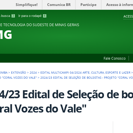
Simplifique!
Comunica BR
Participe
Acesso à infor
 a busca
3
Ir para o rodapé
4
ACESS
 E TECNOLOGIA DO SUDESTE DE MINAS GERAIS
MG
Fale Conosco
POMBA
>
EXTENSÃO
>
2024
>
EDITAL MULTICAMPI 04/2024 ARTE, CULTURA, ESPORTE E LAZER
TO "CORAL VOZES DO VALE"
>
2024/23 EDITAL DE SELEÇÃO DE BOLSISTAS - PROJETO "CORAL V
4/23 Edital de Seleção de bol
ral Vozes do Vale"