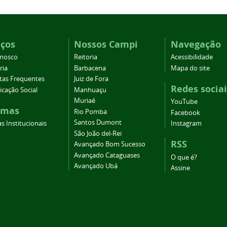
iços
Nossos Campi
Navegação
onosco
Reitoria
Acessibilidade
ria
Barbacena
Mapa do site
tas Frequentes
Juiz de Fora
Redes sociai
cação Social
Manhuaçu
Muriaé
YouTube
emas
Rio Pomba
Facebook
Santos Dumont
s Institucionais
Instagram
São João del-Rei
RSS
Avançado Bom Sucesso
Avançado Cataguases
O que é?
Avançado Ubá
Assine