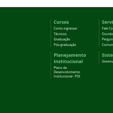
Cursos
Serv
Como ingressar
Fale C
Técnicos
Ouvido
Graduação
Pergun
Pós-graduação
Comuni
Planejamento
Sist
Institucional
Sistema
Plano de
Desenvolvimento
Institucional - PDI