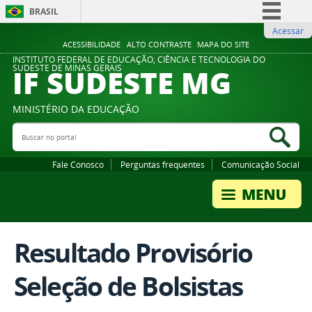
BRASIL
Acessar
Simplifique!
ACESSIBILIDADE
ALTO CONTRASTE
MAPA DO SITE
Comunica BR
INSTITUTO FEDERAL DE EDUCAÇÃO, CIÊNCIA E TECNOLOGIA DO
IF SUDESTE MG
SUDESTE DE MINAS GERAIS
Participe
Acesso à informação
MINISTÉRIO DA EDUCAÇÃO
Legislação
Buscar no portal
Bus
Canais
Fale Conosco
Perguntas frequentes
Comunicação Social
Resultado Provisório
Seleção de Bolsistas