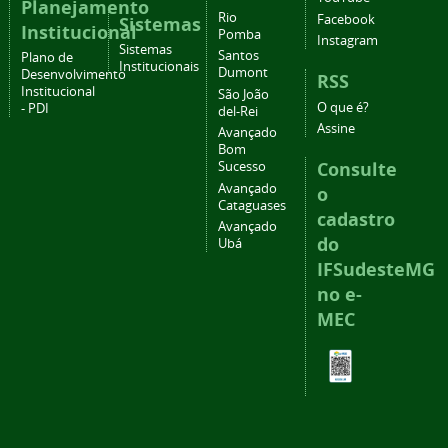
Planejamento
Rio
Facebook
Sistemas
Institucional
Pomba
Instagram
Sistemas
Santos
Plano de
Institucionais
Dumont
Desenvolvimento
RSS
Institucional
São João
O que é?
- PDI
del-Rei
Assine
Avançado
Bom
Consulte
Sucesso
Avançado
o
Cataguases
cadastro
Avançado
do
Ubá
IFSudesteMG
no e-
MEC