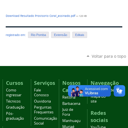
Download Resultado Provisorio Coral_assinado.pdf
— 120 KB
registrado em:
Rio Pomba
Extensão
Editais
Voltar para o topo
Cursos
Serviços
Nossos
Navegação
Campi
Como
Fale
Acessibilidade
ingressar
Conosco
Mapa do
Reitoria
Técnicos
Ouvidoria
site
Barbacena
Graduação
Perguntas
Juiz de
Redes
Frequentes
Pós-
Fora
graduação
Comunicação
sociais
Manhuaçu
Social
Muriaé
YouTube