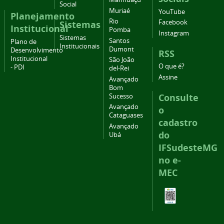
Social
Muriaé
YouTube
Planejamento
Rio
Facebook
Sistemas
Institucional
Pomba
Instagram
Sistemas
Santos
Plano de
Institucionais
Dumont
Desenvolvimento
RSS
Institucional
São João
O que é?
- PDI
del-Rei
Assine
Avançado
Bom
Consulte
Sucesso
Avançado
o
Cataguases
cadastro
Avançado
do
Ubá
IFSudesteMG
no e-
MEC