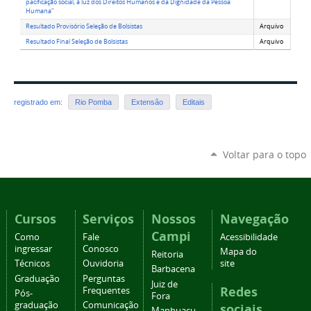
pacificação social, à luz dos Direitos Humanos e da Dignidade da Pessoa
Humana"
Resultado Provisório Seleção de Bolsistas
Arquivo
Resultado Final Seleção de Bolsistas
Arquivo
registrado em:
Rio Pomba
Extensão
Editais
Voltar para o topo
Cursos
Serviços
Nossos
Navegação
Campi
Como
Fale
Acessibilidade
ingressar
Conosco
Mapa do
Reitoria
Técnicos
Ouvidoria
site
Barbacena
Graduação
Perguntas
Juiz de
Redes
Frequentes
Pós-
Fora
graduação
Comunicação
sociais
Manhuaçu