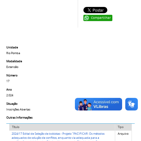
Compartilhar
Unidade
Rio Pomba
Modalidade
Extensão
Número
17
Ano
2.024
Situação
Inscrições Abertas
Outras Informações
Título
Tipo
2024/17 Edital de Seleção de bolsistas - Projeto "PACIFICAR: Os métodos
Arquivo
adequados de solução de conflitos, enquanto via adequada para a