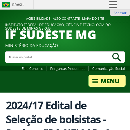
BRASIL
Acessar
Simplifique!
ACESSIBILIDADE
ALTO CONTRASTE
MAPA DO SITE
Comunica BR
INSTITUTO FEDERAL DE EDUCAÇÃO, CIÊNCIA E TECNOLOGIA DO
IF SUDESTE MG
SUDESTE DE MINAS GERAIS
Participe
Acesso à informação
MINISTÉRIO DA EDUCAÇÃO
Legislação
Buscar no portal
Bus
Canais
Fale Conosco
Perguntas frequentes
Comunicação Social
2024/17 Edital de
Seleção de bolsistas -