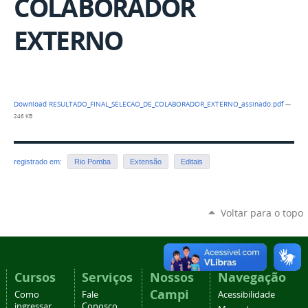
COLABORADOR
EXTERNO
Download RESULTADO_FINAL_SELECAO_DE_COLABORADOR_EXTERNO_assinado.pdf
—
246 KB
registrado em:
Rio Pomba
Extensão
Editais
Voltar para o topo
Cursos
Serviços
Nossos
Navegação
Campi
Como
Fale
Acessibilidade
ingressar
Conosco