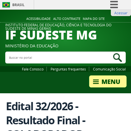
BRASIL
Acessar
Simplifique!
ACESSIBILIDADE
ALTO CONTRASTE
MAPA DO SITE
Comunica BR
INSTITUTO FEDERAL DE EDUCAÇÃO, CIÊNCIA E TECNOLOGIA DO
IF SUDESTE MG
SUDESTE DE MINAS GERAIS
Participe
Acesso à informação
MINISTÉRIO DA EDUCAÇÃO
Legislação
Buscar no portal
Bus
Canais
Fale Conosco
Perguntas frequentes
Comunicação Social
Edital 32/2026 -
Resultado Final -