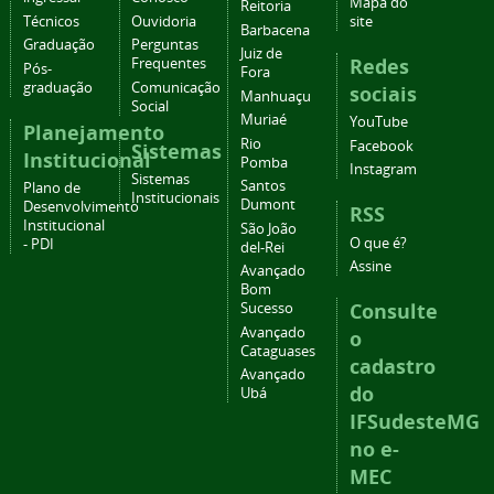
Mapa do
Reitoria
Técnicos
Ouvidoria
site
Barbacena
Graduação
Perguntas
Juiz de
Redes
Frequentes
Pós-
Fora
graduação
Comunicação
sociais
Manhuaçu
Social
Muriaé
YouTube
Planejamento
Rio
Facebook
Sistemas
Institucional
Pomba
Instagram
Sistemas
Santos
Plano de
Institucionais
Dumont
Desenvolvimento
RSS
Institucional
São João
O que é?
- PDI
del-Rei
Assine
Avançado
Bom
Consulte
Sucesso
Avançado
o
Cataguases
cadastro
Avançado
do
Ubá
IFSudesteMG
no e-
MEC