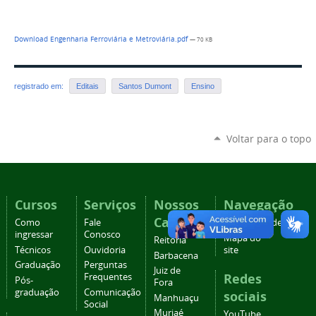
Download Engenharia Ferroviária e Metroviária.pdf
— 70 KB
registrado em:
Editais
Santos Dumont
Ensino
Voltar para o topo
Cursos
Serviços
Nossos
Navegação
Campi
Como
Fale
Acessibilidade
ingressar
Conosco
Mapa do
Reitoria
Técnicos
Ouvidoria
site
Barbacena
Graduação
Perguntas
Juiz de
Redes
Frequentes
Pós-
Fora
graduação
Comunicação
sociais
Manhuaçu
Social
Muriaé
YouTube