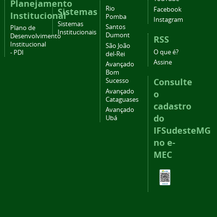
Planejamento
Rio
Facebook
Sistemas
Institucional
Pomba
Instagram
Sistemas
Santos
Plano de
Institucionais
Dumont
Desenvolvimento
RSS
Institucional
São João
O que é?
- PDI
del-Rei
Assine
Avançado
Bom
Consulte
Sucesso
Avançado
o
Cataguases
cadastro
Avançado
do
Ubá
IFSudesteMG
no e-
MEC