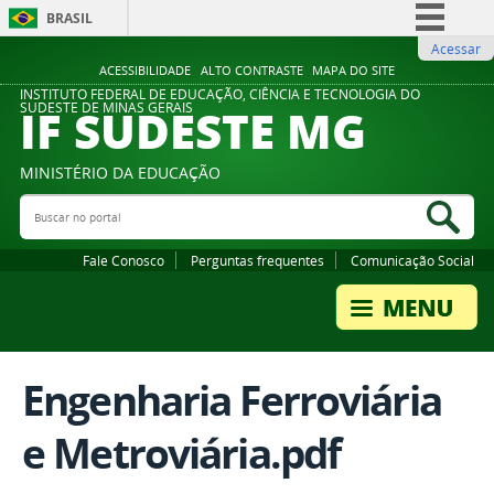
BRASIL
Acessar
Simplifique!
ACESSIBILIDADE
ALTO CONTRASTE
MAPA DO SITE
Comunica BR
INSTITUTO FEDERAL DE EDUCAÇÃO, CIÊNCIA E TECNOLOGIA DO
IF SUDESTE MG
SUDESTE DE MINAS GERAIS
Participe
Acesso à informação
MINISTÉRIO DA EDUCAÇÃO
Legislação
Buscar no portal
Bus
Canais
Fale Conosco
Perguntas frequentes
Comunicação Social
Engenharia Ferroviária
e Metroviária.pdf