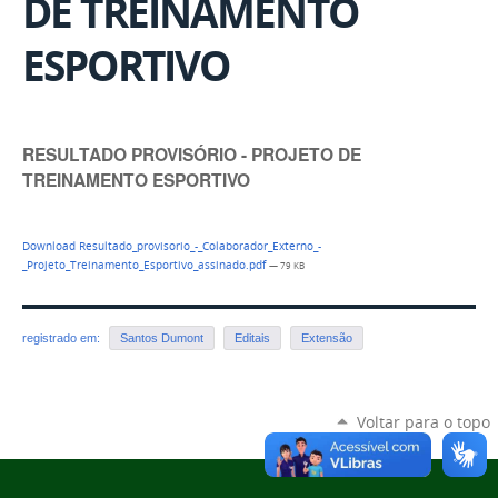
DE TREINAMENTO
ESPORTIVO
RESULTADO PROVISÓRIO - PROJETO DE
TREINAMENTO ESPORTIVO
Download Resultado_provisorio_-_Colaborador_Externo_-
_Projeto_Treinamento_Esportivo_assinado.pdf
— 79 KB
registrado em:
Santos Dumont
Editais
Extensão
Voltar para o topo