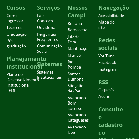
Cursos
Serviços
Nossos
Navegação
Campi
Como
Fale
Acessibilidade
ingressar
Conosco
Mapa do
Reitoria
Técnicos
Ouvidoria
site
Barbacena
Graduação
Perguntas
Juiz de
Redes
Frequentes
Pós-
Fora
graduação
Comunicação
sociais
Manhuaçu
Social
Muriaé
YouTube
Planejamento
Rio
Facebook
Sistemas
Institucional
Pomba
Instagram
Sistemas
Santos
Plano de
Institucionais
Dumont
Desenvolvimento
RSS
Institucional
São João
O que é?
- PDI
del-Rei
Assine
Avançado
Bom
Consulte
Sucesso
Avançado
o
Cataguases
cadastro
Avançado
do
Ubá