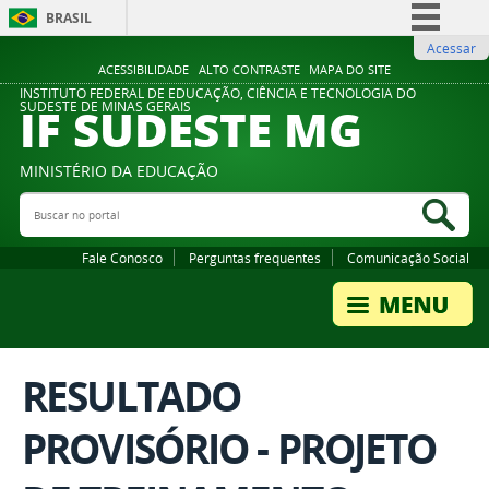
BRASIL
Acessar
Simplifique!
ACESSIBILIDADE
ALTO CONTRASTE
MAPA DO SITE
Comunica BR
INSTITUTO FEDERAL DE EDUCAÇÃO, CIÊNCIA E TECNOLOGIA DO
IF SUDESTE MG
SUDESTE DE MINAS GERAIS
Participe
Acesso à informação
MINISTÉRIO DA EDUCAÇÃO
Legislação
Buscar no portal
Bus
Canais
Fale Conosco
Perguntas frequentes
Comunicação Social
RESULTADO
PROVISÓRIO - PROJETO