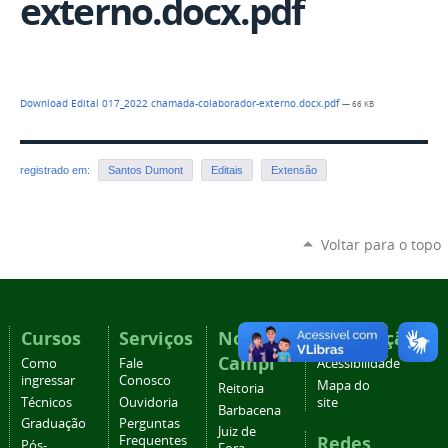
externo.docx.pdf
Download Edital 017_2022 chamada-colaborador-externo.docx.pdf
— 66 KB
registrado em:
Santos Dumont
Editais
Extensão
Voltar para o topo
Cursos
Serviços
Nossos
Navegação
Campi
Como
Fale
Acessibilidade
ingressar
Conosco
Mapa do
Reitoria
Técnicos
Ouvidoria
site
Barbacena
Graduação
Perguntas
Juiz de
Redes
Frequentes
Pós-