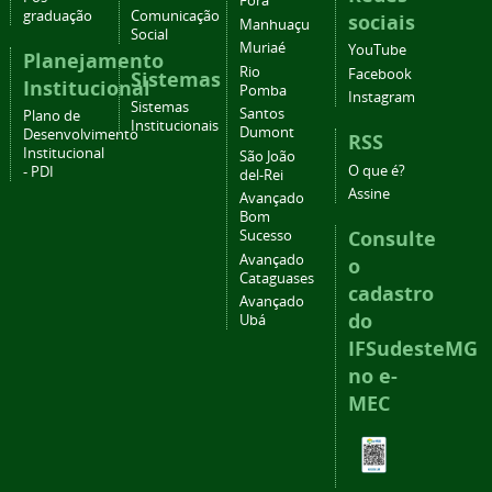
Fora
graduação
Comunicação
sociais
Manhuaçu
Social
Muriaé
YouTube
Planejamento
Rio
Facebook
Sistemas
Institucional
Pomba
Instagram
Sistemas
Santos
Plano de
Institucionais
Dumont
Desenvolvimento
RSS
Institucional
São João
O que é?
- PDI
del-Rei
Assine
Avançado
Bom
Consulte
Sucesso
Avançado
o
Cataguases
cadastro
Avançado
do
Ubá
IFSudesteMG
no e-
MEC