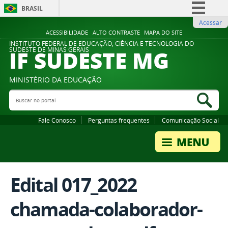
BRASIL
Acessar
Simplifique!
ACESSIBILIDADE
ALTO CONTRASTE
MAPA DO SITE
Comunica BR
INSTITUTO FEDERAL DE EDUCAÇÃO, CIÊNCIA E TECNOLOGIA DO
IF SUDESTE MG
SUDESTE DE MINAS GERAIS
Participe
Acesso à informação
MINISTÉRIO DA EDUCAÇÃO
Legislação
Buscar no portal
Bus
Canais
Fale Conosco
Perguntas frequentes
Comunicação Social
Edital 017_2022
chamada-colaborador-