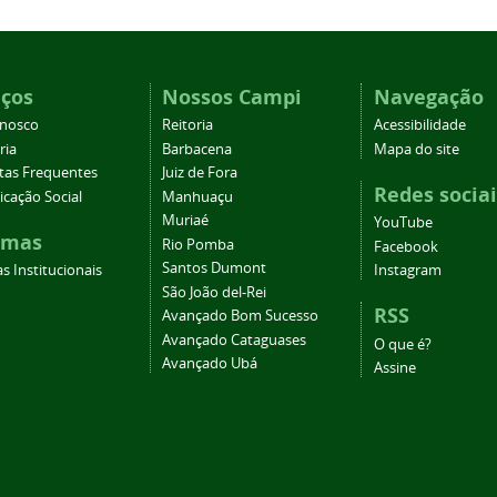
iços
Nossos Campi
Navegação
onosco
Reitoria
Acessibilidade
ria
Barbacena
Mapa do site
tas Frequentes
Juiz de Fora
Redes sociai
cação Social
Manhuaçu
Muriaé
YouTube
emas
Rio Pomba
Facebook
Santos Dumont
s Institucionais
Instagram
São João del-Rei
RSS
Avançado Bom Sucesso
Avançado Cataguases
O que é?
Avançado Ubá
Assine