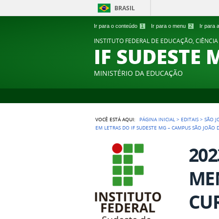
BRASIL
Ir para o conteúdo
1
Ir para o menu
2
Ir para
INSTITUTO FEDERAL DE EDUCAÇÃO, CIÊNCIA
IF SUDESTE 
MINISTÉRIO DA EDUCAÇÃO
VOCÊ ESTÁ AQUI:
PÁGINA INICIAL
>
EDITAIS
>
SÃO J
EM LETRAS DO IF SUDESTE MG – CAMPUS SÃO JOÃO D
202
ME
CUR