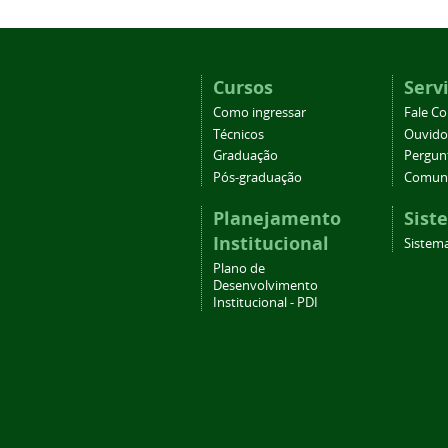
Cursos
Serv
Como ingressar
Fale C
Técnicos
Ouvido
Graduação
Pergun
Pós-graduação
Comuni
Planejamento
Sist
Institucional
Sistema
Plano de
Desenvolvimento
Institucional - PDI