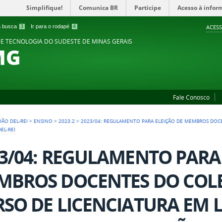
Simplifique!
Comunica BR
Participe
Acesso à infor
 a busca
3
Ir para o rodapé
4
ACESS
 E TECNOLOGIA DO SUDESTE DE MINAS GERAIS
MG
Fale Conosco
OÃO DEL-REI
>
ENSINO
>
2023.2
>
2023/04: REGULAMENTO PARA ELEIÇÃO DE MEMBROS DOC
EL-REI
3/04: REGULAMENTO PARA
MBROS DOCENTES DO COL
SO DE LICENCIATURA EM L