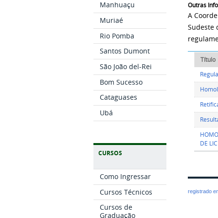
Manhuaçu
Outras In
A Coorde
Muriaé
Sudeste 
Rio Pomba
regulame
Santos Dumont
Título
São João del-Rei
Regula
Bom Sucesso
Homol
Cataguases
Retifi
Ubá
Result
HOMOL
DE LI
CURSOS
Como Ingressar
Cursos Técnicos
registrado 
Cursos de
Graduação