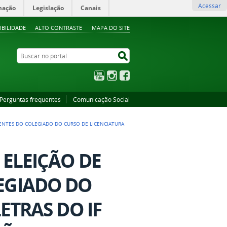
Acessar
mação
Legislação
Canais
IBILIDADE
ALTO CONTRASTE
MAPA DO SITE
Buscar no portal
Buscar no portal
YouTube
Instagram
Facebook
Perguntas frequentes
Comunicação Social
ENTES DO COLEGIADO DO CURSO DE LICENCIATURA
 ELEIÇÃO DE
EGIADO DO
ETRAS DO IF