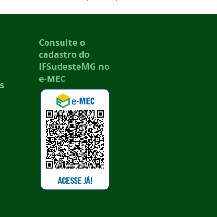
Consulte o
cadastro do
IFSudesteMG no
e-MEC
s