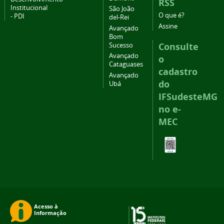
RSS
Institucional
São João
O que é?
- PDI
del-Rei
Assine
Avançado
Bom
Consulte
Sucesso
Avançado
o
Cataguases
cadastro
Avançado
do
Ubá
IFSudesteMG
no e-
MEC