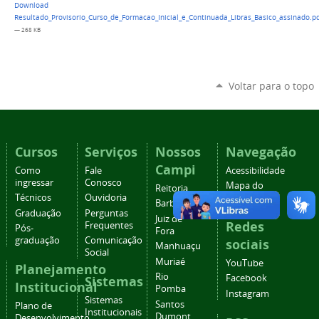
Download
Resultado_Provisorio_Curso_de_Formacao_Inicial_e_Continuada_Libras_Basico_assinado.pd
— 268 KB
Voltar para o topo
Cursos
Serviços
Nossos
Navegação
Campi
Como
Fale
Acessibilidade
ingressar
Conosco
Mapa do
Reitoria
Técnicos
Ouvidoria
site
Barbacena
Graduação
Perguntas
Juiz de
Redes
Frequentes
Pós-
Fora
graduação
Comunicação
sociais
Manhuaçu
Social
Muriaé
YouTube
Planejamento
Rio
Facebook
Sistemas
Institucional
Pomba
Instagram
Sistemas
Santos
Plano de
Institucionais
Dumont
Desenvolvimento