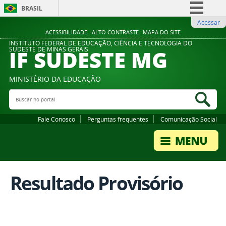
BRASIL
Acessar
Simplifique!
ACESSIBILIDADE
ALTO CONTRASTE
MAPA DO SITE
Comunica BR
INSTITUTO FEDERAL DE EDUCAÇÃO, CIÊNCIA E TECNOLOGIA DO
IF SUDESTE MG
SUDESTE DE MINAS GERAIS
Participe
Acesso à informação
MINISTÉRIO DA EDUCAÇÃO
Legislação
Buscar no portal
Bus
Canais
Fale Conosco
Perguntas frequentes
Comunicação Social
Resultado Provisório