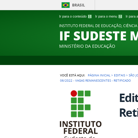
BRASIL
Ir para o conteúdo
1
Ir para o menu
2
Ir para
INSTITUTO FEDERAL DE EDUCAÇÃO, CIÊNCIA
IF SUDESTE 
MINISTÉRIO DA EDUCAÇÃO
VOCÊ ESTÁ AQUI:
PÁGINA INICIAL
>
EDITAIS
>
SÃO J
06/2022 - VAGAS REMANESCENTES - RETIFICADO
Edi
Ret