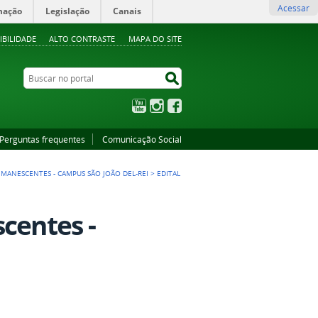
Acessar
mação
Legislação
Canais
IBILIDADE
ALTO CONTRASTE
MAPA DO SITE
Buscar no portal
Buscar no portal
YouTube
Instagram
Facebook
Perguntas frequentes
Comunicação Social
REMANESCENTES - CAMPUS SÃO JOÃO DEL-REI
>
EDITAL
centes -