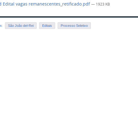
 Edital vagas remanescentes_retificado.pdf
— 1923 KB
em:
São João del-Rei
Editais
Processo Seletivo