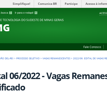
Simplifique!
Comunica BR
Participe
Acesso à infor
 a busca
3
Ir para o rodapé
4
ACESS
 E TECNOLOGIA DO SUDESTE DE MINAS GERAIS
MG
Fale Conosco
OÃO DEL-REI
>
PROCESSO SELETIVO
>
VAGAS REMANESCENTES
>
2022/06: EDITAL DE VAGAS 
tal 06/2022 - Vagas Remanes
ificado