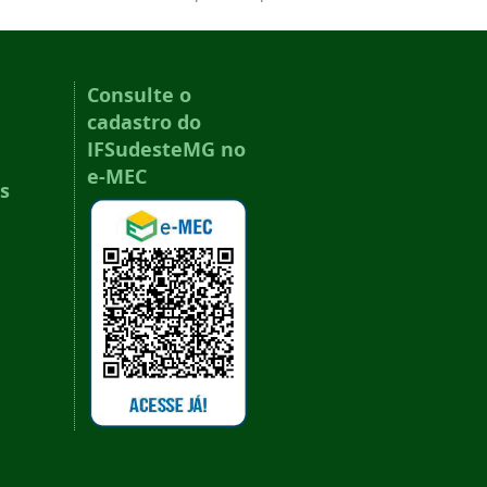
Consulte o
cadastro do
IFSudesteMG no
e-MEC
s