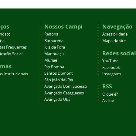
iços
Nossos Campi
Navegação
onosco
Reitoria
Acessibilidade
ria
Barbacena
Mapa do site
tas Frequentes
Juiz de Fora
Redes sociai
cação Social
Manhuaçu
Muriaé
YouTube
emas
Rio Pomba
Facebook
Santos Dumont
s Institucionais
Instagram
São João del-Rei
RSS
Avançado Bom Sucesso
Avançado Cataguases
O que é?
Avançado Ubá
Assine