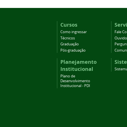
Cursos
Serv
Como ingressar
Fale C
Técnicos
Ouvido
Graduação
Pergun
Pós-graduação
Comuni
Planejamento
Sist
Institucional
Sistema
Plano de
Desenvolvimento
Institucional - PDI