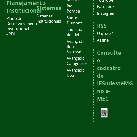
YouTube
Planejamento
Rio
Facebook
Sistemas
Institucional
Pomba
Instagram
Sistemas
Santos
Plano de
Institucionais
Dumont
Desenvolvimento
RSS
Institucional
São João
O que é?
- PDI
del-Rei
Assine
Avançado
Bom
Consulte
Sucesso
Avançado
o
Cataguases
cadastro
Avançado
do
Ubá
IFSudesteMG
no e-
MEC