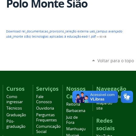
Polo Monte Sião
Download rel_documentacao_provisorio_seleção externa uab_campus avançado
ubá_(monte sião) tecnologias aplicadas à educação-ead-1.pdf
— 93 KB
Voltar para o topo
Cursos
Serviços
Nossos
Navegação
Campi
Como
Fale
Acessibilidade
ingressar
Conosco
Mapa do
Reitoria
Técnicos
Ouvidoria
site
Barbacena
Graduação
Perguntas
Juiz de
Redes
Frequentes
Pós-
Fora
graduação
Comunicação
sociais
Manhuaçu
Social
Muriaé