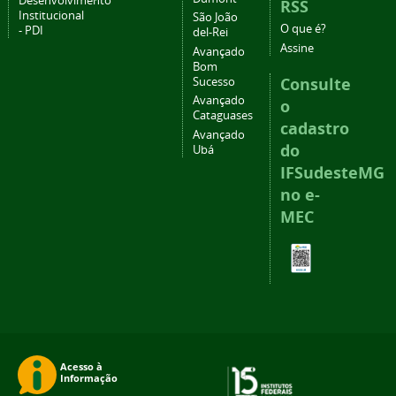
Desenvolvimento
RSS
Institucional
São João
O que é?
- PDI
del-Rei
Assine
Avançado
Bom
Consulte
Sucesso
Avançado
o
Cataguases
cadastro
Avançado
do
Ubá
IFSudesteMG
no e-
MEC