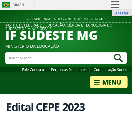
BRASIL
Acessar
Simplifique!
ACESSIBILIDADE
ALTO CONTRASTE
MAPA DO SITE
Comunica BR
INSTITUTO FEDERAL DE EDUCAÇÃO, CIÊNCIA E TECNOLOGIA DO
IF SUDESTE MG
SUDESTE DE MINAS GERAIS
Participe
Acesso à informação
MINISTÉRIO DA EDUCAÇÃO
Legislação
Buscar no portal
Bus
Canais
Fale Conosco
Perguntas frequentes
Comunicação Social
Edital CEPE 2023