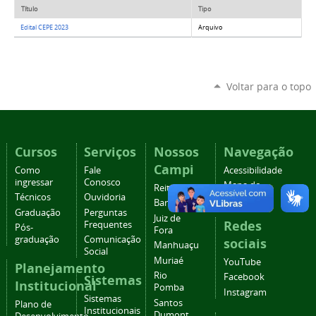
Título
Tipo
Edital CEPE 2023
Arquivo
Voltar para o topo
Cursos
Serviços
Nossos
Navegação
Campi
Como
Fale
Acessibilidade
ingressar
Conosco
Mapa do
Reitoria
Técnicos
Ouvidoria
site
Barbacena
Graduação
Perguntas
Juiz de
Redes
Frequentes
Pós-
Fora
graduação
Comunicação
sociais
Manhuaçu
Social
Muriaé
YouTube
Planejamento
Rio
Facebook
Sistemas
Institucional
Pomba
Instagram
Sistemas
Santos
Plano de
Institucionais
Dumont