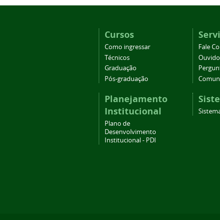
Cursos
Serv
Como ingressar
Fale C
Técnicos
Ouvido
Graduação
Pergun
Pós-graduação
Comuni
Planejamento
Sist
Institucional
Sistema
Plano de
Desenvolvimento
Institucional - PDI