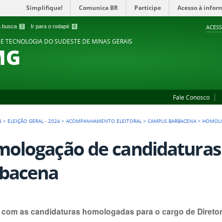
Simplifique!
Comunica BR
Participe
Acesso à infor
 a busca
3
Ir para o rodapé
4
ACESS
 E TECNOLOGIA DO SUDESTE DE MINAS GERAIS
MG
Fale Conosco
4
>
ELEIÇÃO GERAL - 2024
>
ACOMPANHAMENTO ELEITORAL
>
CAMPUS BARBACENA
>
HOMOLO
ologação de candidatura
bacena
 com as candidaturas homologadas para o cargo de Diret