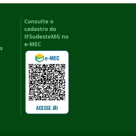
Consulte o
cadastro do
IFSudesteMG no
e-MEC
s