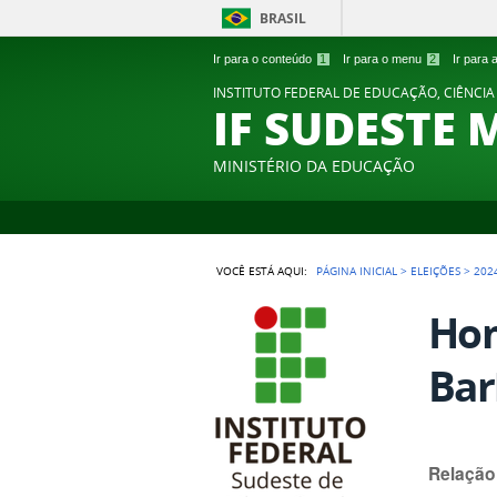
BRASIL
Ir para o conteúdo
1
Ir para o menu
2
Ir para
INSTITUTO FEDERAL DE EDUCAÇÃO, CIÊNCIA
IF SUDESTE 
MINISTÉRIO DA EDUCAÇÃO
VOCÊ ESTÁ AQUI:
PÁGINA INICIAL
>
ELEIÇÕES
>
202
Hom
Bar
Relação