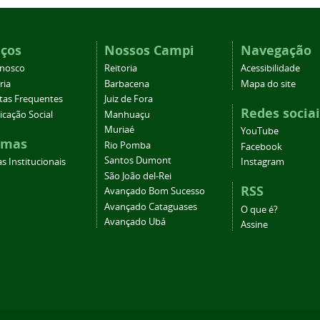
iços
Nossos Campi
Navegação
onosco
Reitoria
Acessibilidade
ria
Barbacena
Mapa do site
tas Frequentes
Juiz de Fora
Redes sociai
cação Social
Manhuaçu
Muriaé
YouTube
emas
Rio Pomba
Facebook
Santos Dumont
s Institucionais
Instagram
São João del-Rei
RSS
Avançado Bom Sucesso
Avançado Cataguases
O que é?
Avançado Ubá
Assine