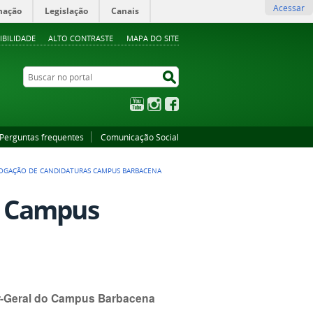
Acessar
mação
Legislação
Canais
IBILIDADE
ALTO CONTRASTE
MAPA DO SITE
Buscar no portal
Buscar no portal
YouTube
Instagram
Facebook
Perguntas frequentes
Comunicação Social
GAÇÃO DE CANDIDATURAS CAMPUS BARBACENA
s Campus
or-Geral do Campus Barbacena