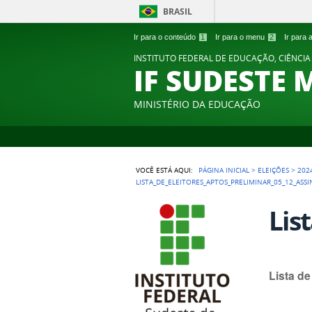
BRASIL
Ir para o conteúdo
1
Ir para o menu
2
Ir para
INSTITUTO FEDERAL DE EDUCAÇÃO, CIÊNCIA
IF SUDESTE 
MINISTÉRIO DA EDUCAÇÃO
VOCÊ ESTÁ AQUI:
PÁGINA INICIAL
>
ELEIÇÕES
>
202
LISTA_DE_ELEITORES_APTOS_PRELIMINAR_05_12_ASS
Lis
Lista d