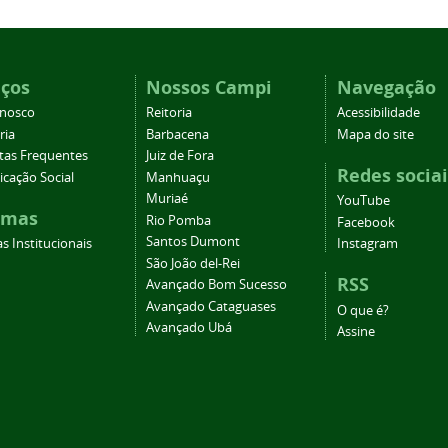
iços
Nossos Campi
Navegação
onosco
Reitoria
Acessibilidade
ria
Barbacena
Mapa do site
tas Frequentes
Juiz de Fora
Redes sociai
cação Social
Manhuaçu
Muriaé
YouTube
emas
Rio Pomba
Facebook
Santos Dumont
s Institucionais
Instagram
São João del-Rei
RSS
Avançado Bom Sucesso
Avançado Cataguases
O que é?
Avançado Ubá
Assine