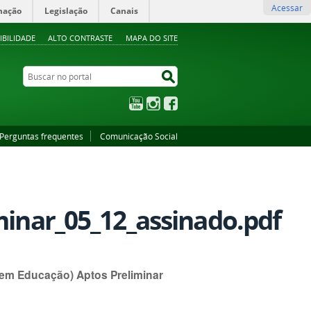
Acessar
mação
Legislação
Canais
IBILIDADE
ALTO CONTRASTE
MAPA DO SITE
Buscar no portal
Buscar no portal
YouTube
Instagram
Facebook
Perguntas frequentes
Comunicação Social
minar_05_12_assinado.pdf
s em Educação) Aptos Preliminar