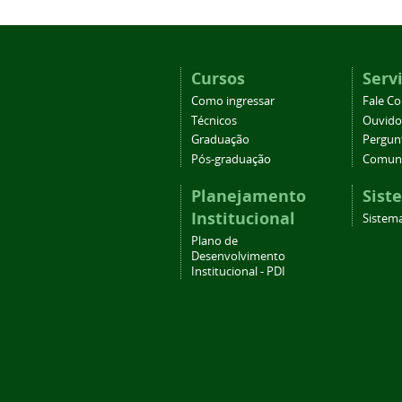
Cursos
Serv
Como ingressar
Fale C
Técnicos
Ouvido
Graduação
Pergun
Pós-graduação
Comuni
Planejamento
Sist
Institucional
Sistema
Plano de
Desenvolvimento
Institucional - PDI