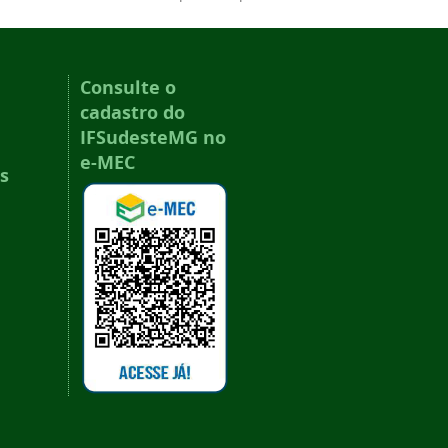
Consulte o
cadastro do
IFSudesteMG no
e-MEC
s