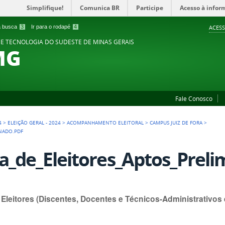
Simplifique!
Comunica BR
Participe
Acesso à infor
 a busca
3
Ir para o rodapé
4
ACESS
 E TECNOLOGIA DO SUDESTE DE MINAS GERAIS
MG
Fale Conosco
4
>
ELEIÇÃO GERAL - 2024
>
ACOMPANHAMENTO ELEITORAL
>
CAMPUS JUIZ DE FORA
>
INADO.PDF
ta_de_Eleitores_Aptos_Preli
e Eleitores (Discentes, Docentes e Técnicos-Administrativo