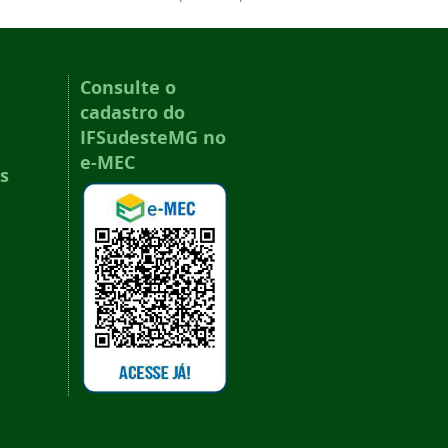
Consulte o
cadastro do
IFSudesteMG no
e-MEC
s