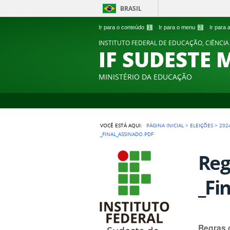
BRASIL
Ir para o conteúdo
1
Ir para o menu
2
Ir para
INSTITUTO FEDERAL DE EDUCAÇÃO, CIÊNCIA
IF SUDESTE 
MINISTÉRIO DA EDUCAÇÃO
VOCÊ ESTÁ AQUI:
PÁGINA INICIAL
>
ELEIÇÕES
>
202
_FINAL_ASSINADO.PDF
Reg
_Fi
Regras 