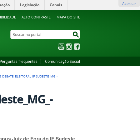
Acessar
mação
Legislação
Canais
IBILIDADE
ALTO CONTRASTE
MAPA DO SITE
Buscar no portal
Buscar no portal
YouTube
Instagram
Facebook
Perguntas frequentes
Comunicação Social
S_DEBATE_ELEITORAL_IF_SUDESTE_MG_-
deste_MG_-
mpus Juiz de Fora do IF Sudeste