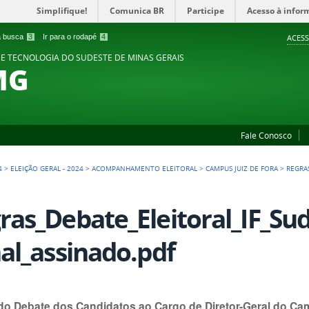
Simplifique!
Comunica BR
Participe
Acesso à infor
 a busca
3
Ir para o rodapé
4
ACESS
 E TECNOLOGIA DO SUDESTE DE MINAS GERAIS
MG
Fale Conosco
4
>
ELEIÇÃO GERAL - 2024
>
ACOMPANHAMENTO ELEITORAL
>
CAMPUS JUIZ DE FORA
>
REGRA
ras_Debate_Eleitoral_IF_Su
nal_assinado.pdf
do Debate dos Candidatos ao Cargo de Diretor-Geral do Ca