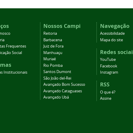
iços
Nossos Campi
Navegação
onosco
Reitoria
Acessibilidade
ria
Barbacena
Mapa do site
tas Frequentes
Juiz de Fora
Redes sociai
cação Social
Manhuaçu
Muriaé
YouTube
emas
Rio Pomba
Facebook
Santos Dumont
s Institucionais
Instagram
São João del-Rei
RSS
Avançado Bom Sucesso
Avançado Cataguases
O que é?
Avançado Ubá
Assine