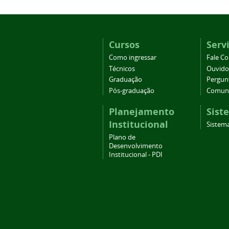
Cursos
Serv
Como ingressar
Fale C
Técnicos
Ouvido
Graduação
Pergun
Pós-graduação
Comuni
Planejamento
Sist
Institucional
Sistema
Plano de
Desenvolvimento
Institucional - PDI