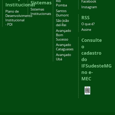
Rio
Facebook
Sistemas
Institucional
Pomba
Instagram
Sistemas
Santos
Plano de
Institucionais
Dumont
Desenvolvimento
RSS
Institucional
São João
O que é?
- PDI
del-Rei
Assine
Avançado
Bom
Consulte
Sucesso
Avançado
o
Cataguases
cadastro
Avançado
do
Ubá
IFSudesteMG
no e-
MEC