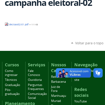
campanha eleitoral-02
decisao02-01.pdf
— 111 KB
Voltar para o topo
Cursos
Serviços
Nossos
Navegação
Campi
Como
Fale
Acessibilidade
ingressar
Conosco
Mapa do
Reitoria
Técnicos
Ouvidoria
site
Barbacena
Graduação
Perguntas
Juiz de
Redes
Frequentes
Pós-
Fora
graduação
Comunicação
sociais
Manhuaçu
Social
Muriaé
YouTube
Planejamento