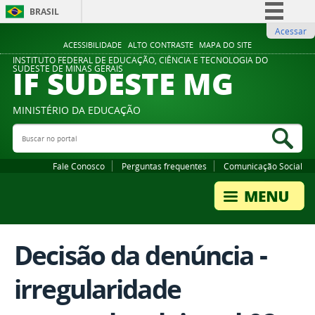
BRASIL
Acessar
Simplifique!
ACESSIBILIDADE
ALTO CONTRASTE
MAPA DO SITE
Comunica BR
INSTITUTO FEDERAL DE EDUCAÇÃO, CIÊNCIA E TECNOLOGIA DO
IF SUDESTE MG
SUDESTE DE MINAS GERAIS
Participe
Acesso à informação
MINISTÉRIO DA EDUCAÇÃO
Legislação
Buscar no portal
Bus
Canais
Fale Conosco
Perguntas frequentes
Comunicação Social
Decisão da denúncia -
irregularidade