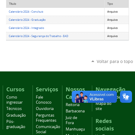
Título
Tipo
Calendário 2024 - Conc/sub
Arquivo
Calendário 2024 - Graduação
Arquivo
Calendário 2024 - Integrado
Arquivo
Calendário 2024 - Segurança do Trabalho - EAD
Arquivo
Voltar para o topo
Cursos
Serviços
Nossos
Navegação
Campi
Como
Fale
Acessibilidade
ingressar
Conosco
Mapa do
Reitoria
Técnicos
Ouvidoria
site
Barbacena
Graduação
Perguntas
Juiz de
Redes
Frequentes
Pós-
Fora
graduação
Comunicação
sociais
Manhuaçu
Social