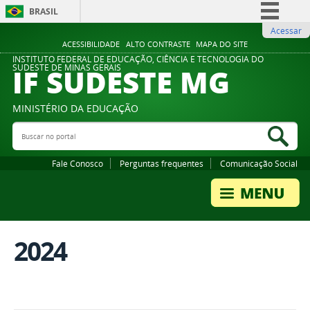
BRASIL
Acessar
Simplifique!
ACESSIBILIDADE
ALTO CONTRASTE
MAPA DO SITE
Comunica BR
INSTITUTO FEDERAL DE EDUCAÇÃO, CIÊNCIA E TECNOLOGIA DO
IF SUDESTE MG
SUDESTE DE MINAS GERAIS
Participe
Acesso à informação
MINISTÉRIO DA EDUCAÇÃO
Legislação
Buscar no portal
Bus
Canais
Fale Conosco
Perguntas frequentes
Comunicação Social
2024