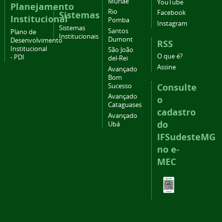
Muriaé
YouTube
Planejamento
Rio
Facebook
Sistemas
Institucional
Pomba
Instagram
Sistemas
Santos
Plano de
Institucionais
Dumont
Desenvolvimento
RSS
Institucional
São João
O que é?
- PDI
del-Rei
Assine
Avançado
Bom
Consulte
Sucesso
Avançado
o
Cataguases
cadastro
Avançado
do
Ubá
IFSudesteMG
no e-
MEC