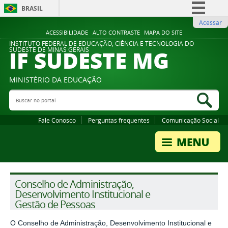
BRASIL
Acessar
Simplifique!
ACESSIBILIDADE
ALTO CONTRASTE
MAPA DO SITE
Comunica BR
INSTITUTO FEDERAL DE EDUCAÇÃO, CIÊNCIA E TECNOLOGIA DO
IF SUDESTE MG
SUDESTE DE MINAS GERAIS
Participe
Acesso à informação
MINISTÉRIO DA EDUCAÇÃO
Legislação
Buscar no portal
Bus
Canais
Fale Conosco
Perguntas frequentes
Comunicação Social
Conselho de Administração,
Desenvolvimento Institucional e
Gestão de Pessoas
O Conselho de Administração, Desenvolvimento Institucional e