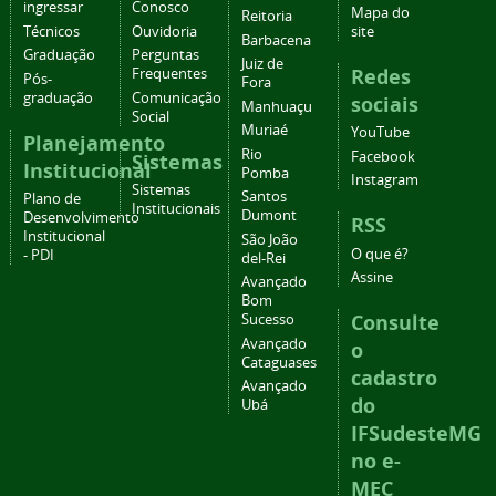
ingressar
Conosco
Mapa do
Reitoria
Técnicos
Ouvidoria
site
Barbacena
Graduação
Perguntas
Juiz de
Redes
Frequentes
Pós-
Fora
graduação
Comunicação
sociais
Manhuaçu
Social
Muriaé
YouTube
Planejamento
Rio
Facebook
Sistemas
Institucional
Pomba
Instagram
Sistemas
Santos
Plano de
Institucionais
Dumont
Desenvolvimento
RSS
Institucional
São João
O que é?
- PDI
del-Rei
Assine
Avançado
Bom
Consulte
Sucesso
Avançado
o
Cataguases
cadastro
Avançado
do
Ubá
IFSudesteMG
no e-
MEC