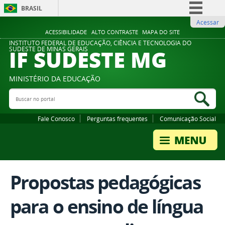
BRASIL
Acessar
Simplifique!
ACESSIBILIDADE
ALTO CONTRASTE
MAPA DO SITE
Comunica BR
INSTITUTO FEDERAL DE EDUCAÇÃO, CIÊNCIA E TECNOLOGIA DO
IF SUDESTE MG
SUDESTE DE MINAS GERAIS
Participe
Acesso à informação
MINISTÉRIO DA EDUCAÇÃO
Legislação
Buscar no portal
Bus
Canais
Fale Conosco
Perguntas frequentes
Comunicação Social
Propostas pedagógicas
para o ensino de língua