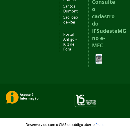
Consulte
Santos
o
Dumont
cadastro
São João
del-Rei
do
IFSudesteMG
Portal
no e-
Antigo -
Juiz de
MEC
Fora
Desenvolvido com o CMS de código aberto
Plone