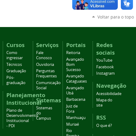
Voltar para o topo
Cursos
Serviços
Portais
Redes
sociais
Como
Fale
Reitoria
ingressar
Conosco
Avançado
YouTube
Técnicos
Ouvidoria
Bom
Facebook
Sucesso
Graduação
Perguntas
Instagram
Frequentes
Avançado
Pós-
Cataguases
graduação
Comunicação
Navegação
Social
Avançado
Ubá
Acessibilidade
Planejamento
Sistemas
Barbacena
Mapa do
Institucional
site
Juiz de
Sistemas
Plano de
Fora
do
Desenvolvimento
RSS
Manhuaçu
Campus
Institucional
Muriaé
O que é?
- PDI
Rio
Pomba