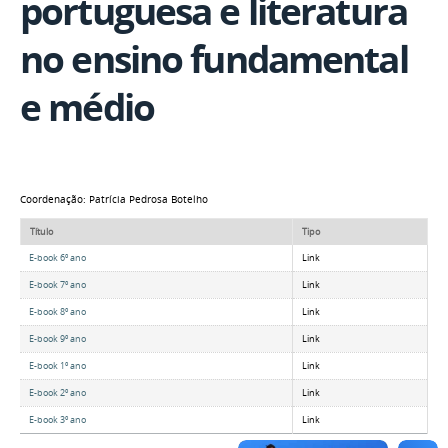
portuguesa e literatura
no ensino fundamental
e médio
Coordenação: Patrícia Pedrosa Botelho
Título
Tipo
E-book 6º ano
Link
E-book 7º ano
Link
E-book 8º ano
Link
E-book 9º ano
Link
E-book 1º ano
Link
E-book 2º ano
Link
E-book 3º ano
Link