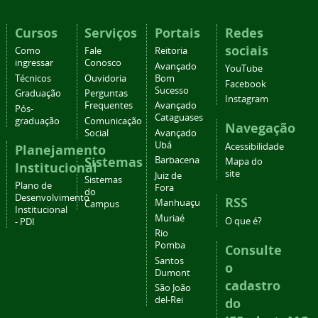
Cursos
Serviços
Portais
Redes
sociais
Como
Fale
Reitoria
ingressar
Conosco
Avançado
YouTube
Técnicos
Ouvidoria
Bom
Facebook
Sucesso
Graduação
Perguntas
Instagram
Frequentes
Avançado
Pós-
Cataguases
graduação
Comunicação
Navegação
Social
Avançado
Ubá
Acessibilidade
Planejamento
Sistemas
Barbacena
Mapa do
Institucional
site
Juiz de
Sistemas
Plano de
Fora
do
Desenvolvimento
RSS
Manhuaçu
Campus
Institucional
Muriaé
O que é?
- PDI
Rio
Pomba
Consulte
Santos
o
Dumont
cadastro
São João
del-Rei
do