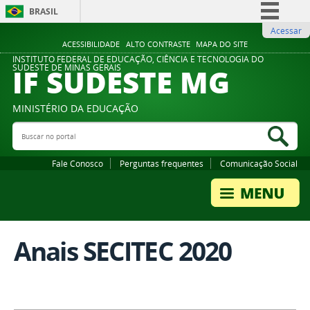
BRASIL
Acessar
Simplifique!
ACESSIBILIDADE
ALTO CONTRASTE
MAPA DO SITE
Comunica BR
INSTITUTO FEDERAL DE EDUCAÇÃO, CIÊNCIA E TECNOLOGIA DO
IF SUDESTE MG
SUDESTE DE MINAS GERAIS
Participe
Acesso à informação
MINISTÉRIO DA EDUCAÇÃO
Legislação
Buscar no portal
Bus
Canais
Fale Conosco
Perguntas frequentes
Comunicação Social
Anais SECITEC 2020