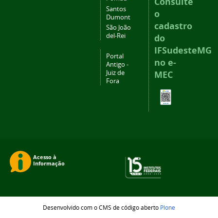
Consulte
Santos
o
Dumont
cadastro
São João
del-Rei
do
IFSudesteMG
Portal
no e-
Antigo -
Juiz de
MEC
Fora
Desenvolvido com o CMS de código aberto
Plone