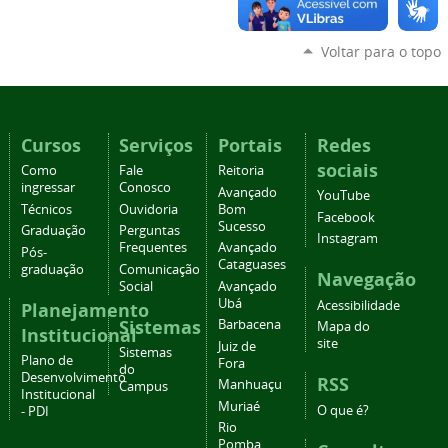
Voltar para o topo
Cursos
Serviços
Portais
Redes
sociais
Como
Fale
Reitoria
ingressar
Conosco
Avançado
YouTube
Técnicos
Ouvidoria
Bom
Facebook
Sucesso
Graduação
Perguntas
Instagram
Frequentes
Avançado
Pós-
Cataguases
graduação
Comunicação
Navegação
Social
Avançado
Ubá
Acessibilidade
Planejamento
Sistemas
Barbacena
Mapa do
Institucional
site
Juiz de
Sistemas
Plano de
Fora
do
Desenvolvimento
RSS
Manhuaçu
Campus
Institucional
Muriaé
O que é?
- PDI
Rio
Pomba