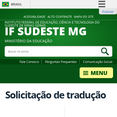
BRASIL
Acessar
Simplifique!
ACESSIBILIDADE
ALTO CONTRASTE
MAPA DO SITE
Comunica BR
INSTITUTO FEDERAL DE EDUCAÇÃO, CIÊNCIA E TECNOLOGIA DO
IF SUDESTE MG
SUDESTE DE MINAS GERAIS
Participe
Acesso à informação
MINISTÉRIO DA EDUCAÇÃO
Legislação
Buscar no portal
Bus
Canais
Fale Conosco
Perguntas frequentes
Comunicação Social
Solicitação de tradução