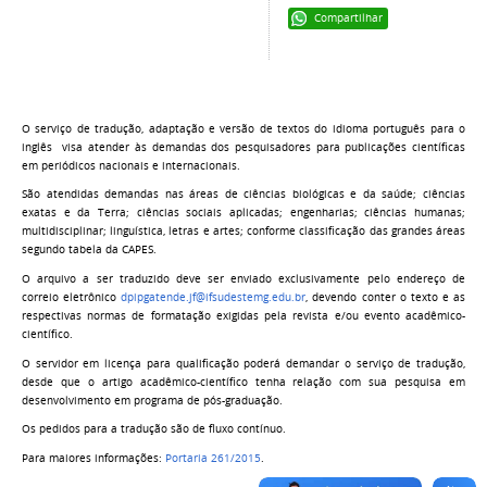
Compartilhar
O serviço de tradução, adaptação e versão de textos do idioma português para o
inglês visa atender às demandas dos pesquisadores para publicações científicas
em periódicos nacionais e internacionais.
São atendidas demandas nas áreas de ciências biológicas e da saúde; ciências
exatas e da Terra; ciências sociais aplicadas; engenharias; ciências humanas;
multidisciplinar; linguística, letras e artes; conforme classificação das grandes áreas
segundo tabela da CAPES.
O arquivo a ser traduzido deve ser enviado exclusivamente pelo endereço de
correio eletrônico
dpipgatende.jf@ifsudestemg.edu.br
, devendo conter o texto e as
respectivas normas de formatação exigidas pela revista e/ou evento acadêmico-
científico.
O servidor em licença para qualificação poderá demandar o serviço de tradução,
desde que o artigo acadêmico-científico tenha relação com sua pesquisa em
desenvolvimento em programa de pós-graduação
.
Os pedidos para a tradução são de fluxo contínuo.
Para maiores informações:
Portaria 261/2015
.