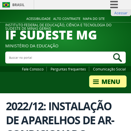
BRASIL
Acessar
Simplifique!
ACESSIBILIDADE
ALTO CONTRASTE
MAPA DO SITE
Comunica BR
INSTITUTO FEDERAL DE EDUCAÇÃO, CIÊNCIA E TECNOLOGIA DO
IF SUDESTE MG
SUDESTE DE MINAS GERAIS
Participe
Acesso à informação
MINISTÉRIO DA EDUCAÇÃO
Legislação
Buscar no portal
Bus
Canais
Fale Conosco
Perguntas frequentes
Comunicação Social
2022/12: INSTALAÇÃO
DE APARELHOS DE AR-