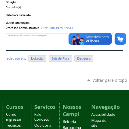
Situação
Concluído(a)
Data/hora da Sessão
Outras informações
Processo administrativo:
23225.000497/2022-41
Atualmente não existem itens nessa pasta.
registrado em:
Licitação
Juiz de Fora
Dispensa
Voltar para o topo
Cursos
Serviços
Nossos
Navegação
Campi
Como
Fale
Acessibilidade
ingressar
Conosco
Mapa do
Reitoria
Técnicos
Ouvidoria
site
Barbacena