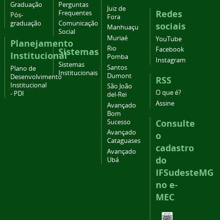
Graduação
Perguntas
Juiz de
Redes
Frequentes
Pós-
Fora
graduação
Comunicação
sociais
Manhuaçu
Social
Muriaé
YouTube
Planejamento
Rio
Facebook
Sistemas
Institucional
Pomba
Instagram
Sistemas
Santos
Plano de
Institucionais
Dumont
Desenvolvimento
RSS
Institucional
São João
O que é?
- PDI
del-Rei
Assine
Avançado
Bom
Consulte
Sucesso
Avançado
o
Cataguases
cadastro
Avançado
do
Ubá
IFSudesteMG
no e-
MEC