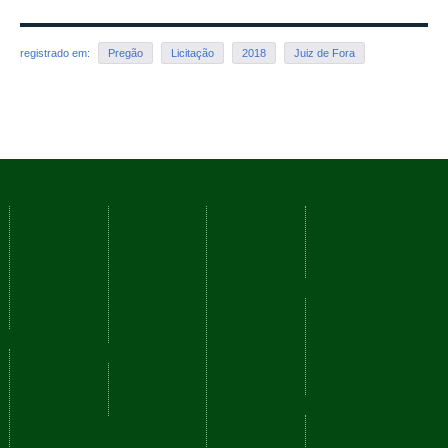
registrado em:
Pregão
Licitação
2018
Juiz de Fora
Voltar para o topo
Cursos
Serviços
Nossos
Navegação
Campi
Como
Fale
Acessibilidade
ingressar
Conosco
Mapa do
Reitoria
Técnicos
Ouvidoria
site
Barbacena
Graduação
Perguntas
Juiz de
Frequentes
Redes
Pós-
Fora
graduação
Comunicação
sociais
Manhuaçu
Social
Muriaé
YouTube
Planejamento
Rio
Sistemas
Facebook
Institucional
Pomba
Instagram
Sistemas
Santos
Plano de
Institucionais
Dumont
Desenvolvimento
RSS
Institucional
São João
- PDI
del-Rei
O que é?