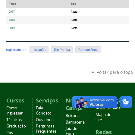
Título
Tipo
2017
Pasta
2018
Pasta
2019
Pasta
registrado em:
Licitação
Rio Pomba
Concorrência
Voltar para o topo
Cursos
Serviços
Nossos
Navegação
Campi
Como
Fale
Acessibilidade
ingressar
Conosco
Mapa do
Reitoria
Técnicos
Ouvidoria
site
Barbacena
Graduação
Perguntas
Juiz de
Redes
Frequentes
Pós-
Fora