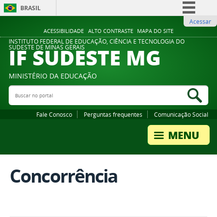
BRASIL
Acessar
Simplifique!
ACESSIBILIDADE
ALTO CONTRASTE
MAPA DO SITE
Comunica BR
INSTITUTO FEDERAL DE EDUCAÇÃO, CIÊNCIA E TECNOLOGIA DO
IF SUDESTE MG
SUDESTE DE MINAS GERAIS
Participe
Acesso à informação
MINISTÉRIO DA EDUCAÇÃO
Legislação
Buscar no portal
Bus
Canais
Fale Conosco
Perguntas frequentes
Comunicação Social
Concorrência