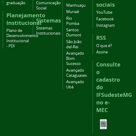
graduação
Comunicação
sociais
Manhuaçu
Social
Muriaé
YouTube
Planejamento
Rio
Facebook
Sistemas
Institucional
Pomba
Instagram
Sistemas
Santos
Plano de
Institucionais
Dumont
Desenvolvimento
RSS
Institucional
São João
O que é?
- PDI
del-Rei
Assine
Avançado
Bom
Consulte
Sucesso
Avançado
o
Cataguases
cadastro
Avançado
do
Ubá
IFSudesteMG
no e-
MEC