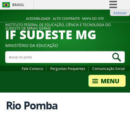
BRASIL
Acessar
Simplifique!
ACESSIBILIDADE
ALTO CONTRASTE
MAPA DO SITE
Comunica BR
INSTITUTO FEDERAL DE EDUCAÇÃO, CIÊNCIA E TECNOLOGIA DO
IF SUDESTE MG
SUDESTE DE MINAS GERAIS
Participe
Acesso à informação
MINISTÉRIO DA EDUCAÇÃO
Legislação
Buscar no portal
Bus
Canais
Fale Conosco
Perguntas frequentes
Comunicação Social
Rio Pomba