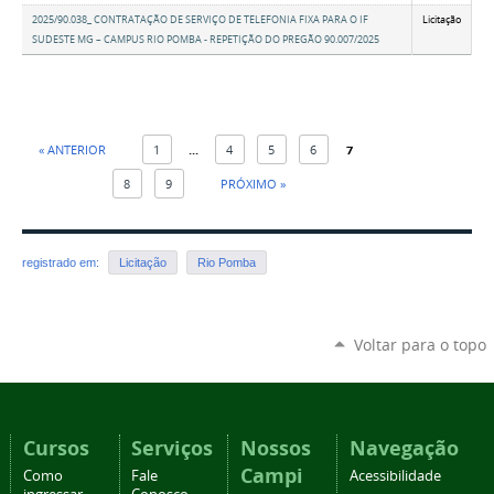
2025/90.038_ CONTRATAÇÃO DE SERVIÇO DE TELEFONIA FIXA PARA O IF
Licitação
SUDESTE MG – CAMPUS RIO POMBA - REPETIÇÃO DO PREGÃO 90.007/2025
« ANTERIOR
1
...
4
5
6
7
8
9
PRÓXIMO »
registrado em:
Licitação
Rio Pomba
Voltar para o topo
Cursos
Serviços
Nossos
Navegação
Campi
Como
Fale
Acessibilidade