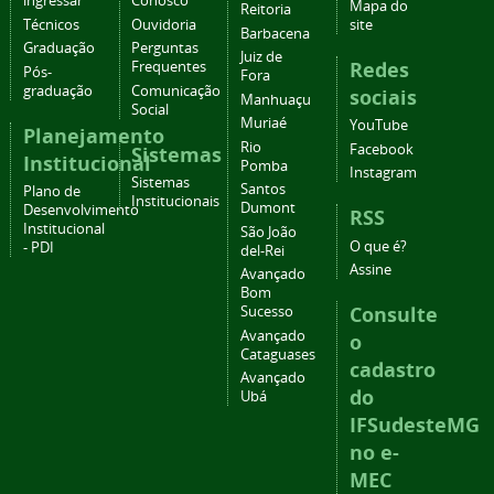
ingressar
Conosco
Mapa do
Reitoria
Técnicos
Ouvidoria
site
Barbacena
Graduação
Perguntas
Juiz de
Redes
Frequentes
Pós-
Fora
graduação
Comunicação
sociais
Manhuaçu
Social
Muriaé
YouTube
Planejamento
Rio
Facebook
Sistemas
Institucional
Pomba
Instagram
Sistemas
Santos
Plano de
Institucionais
Dumont
Desenvolvimento
RSS
Institucional
São João
O que é?
- PDI
del-Rei
Assine
Avançado
Bom
Consulte
Sucesso
Avançado
o
Cataguases
cadastro
Avançado
do
Ubá
IFSudesteMG
no e-
MEC