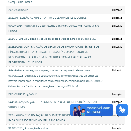
Campus Rio Pomba
2025/90018 SRP
Licitação
2025/01 - LEILÃO ADMINISTRATIVO DE SEMOVENTES (BOVINOS)
Licitação
90009/2024_Aquisição de desinfetante para o IF Sudeste MG - Campus Rio
Licitação
Pomba
2024/ 91006_Aquisição de equipamentos diversos para o IF Sudeste MG
Licitação
2025/90028_CONTRATAÇÃO DE SERVIÇOS DE TRADUTOR/INTÉRPRETE DE
Licitação
LÍNGUA BRASILEIRA DE SINAIS - LIBRAS/LÍNGUA PORTUGUESA,
PROFISSIONAL DE ATENDIMENTO EDUCACIONAL ESPECIALIZADO E
PROFISSIONAL CUIDADOR
Adesão à ata de resgistro de preços oriunda do pregão eletrônico n.
Licitação
90.001/2025_ aquisição de estações de trabalho (desktops), equipamentos
móveis (notebooks) e monitores sobressalentesgerenciada pela UASG 201057
(Ministério da Gestão e da Inovação em Serviços Públicos)
2025/90041 Pregão SRP
Licitação
544/2023-AQUISIÇÃO DE INSUMOS PARA O SETOR DE LATICÍNIOS DO IF
Licitação
SUDESTE MG
2025/ 90.046_CONTRATAÇÃO DE SERVIÇOS DESINSETIZAÇÃO E DESRATIZAÇÃO
Licitação
PARA O IF SUDESTE MG- CAMPUS RIO POMBA
90.006/2025_ Aquisição de milho
Licitação