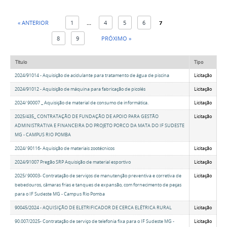
« ANTERIOR
1
...
4
5
6
7
8
9
PRÓXIMO »
Título
Tipo
2024/91014 - Aquisição de acidulante para tratamento de água de piscina
Licitação
2024/91012 - Aquisição de máquina para fabricação de picolés
Licitação
2024/ 90007 _ Aquisição de material de consumo de informática.
Licitação
2025/435_ CONTRATAÇÃO DE FUNDAÇÃO DE APOIO PARA GESTÃO
Licitação
ADMINISTRATIVA E FINANCEIRA DO PROJETO PORCO DA MATA DO IF SUDESTE
MG - CAMPUS RIO POMBA
2024/ 90116- Aquisição de materiais zootécnicos
Licitação
2024/91007 Pregão SRP Aquisição de material esportivo
Licitação
2025/ 90003- Contratação de serviços de manutenção preventiva e corretiva de
Licitação
bebedouros, câmaras frias e tanques de expansão, com fornecimento de peças
para o IF Sudeste MG - Campus Rio Pomba
90045/2024 - AQUISIÇÃO DE ELETRIFICADOR DE CERCA ELÉTRICA RURAL
Licitação
90.007/2025- Contratação de serviço de telefonia fixa para o IF Sudeste MG -
Licitação