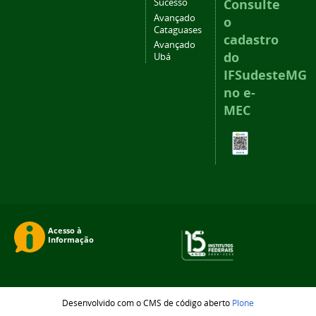
Consulte
Sucesso
Avançado
o
Cataguases
cadastro
Avançado
do
Ubá
IFSudesteMG
no e-
MEC
Desenvolvido com o CMS de código aberto
Plone