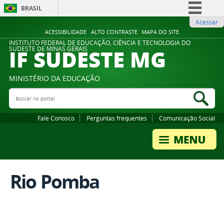
BRASIL
Acessar
Simplifique!
ACESSIBILIDADE
ALTO CONTRASTE
MAPA DO SITE
Comunica BR
INSTITUTO FEDERAL DE EDUCAÇÃO, CIÊNCIA E TECNOLOGIA DO
IF SUDESTE MG
SUDESTE DE MINAS GERAIS
Participe
Acesso à informação
MINISTÉRIO DA EDUCAÇÃO
Legislação
Buscar no portal
Bus
Canais
Fale Conosco
Perguntas frequentes
Comunicação Social
Rio Pomba