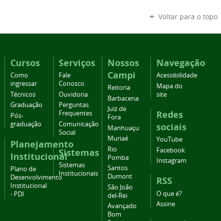
Voltar para o topo
Cursos
Serviços
Nossos
Navegação
Campi
Como
Fale
Acessibilidade
ingressar
Conosco
Mapa do
Reitoria
Técnicos
Ouvidoria
site
Barbacena
Graduação
Perguntas
Juiz de
Redes
Frequentes
Pós-
Fora
graduação
Comunicação
sociais
Manhuaçu
Social
Muriaé
YouTube
Planejamento
Rio
Facebook
Sistemas
Institucional
Pomba
Instagram
Sistemas
Santos
Plano de
Institucionais
Dumont
Desenvolvimento
RSS
Institucional
São João
O que é?
- PDI
del-Rei
Assine
Avançado
Bom