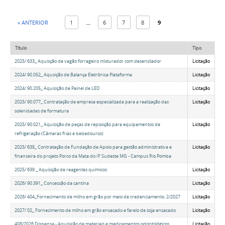
« ANTERIOR
1
...
6
7
8
9
Título
Tipo
2025/ 633_ Aquisção de vagão forrageiro misturador com desensilador
Licitação
2024/ 90.052_ Aqusição de Balança Eletrônica Plataforma
Licitação
2024/ 90.205_ Aquisição de Painel de LED
Licitação
2025/ 90.077_ Contratação de empresa especializada para a realização das
Licitação
solenidades de formatura
2025/ 90.021_ Aquisição de peças de reposição para equipamentos de
Licitação
refrigeração (Câmaras frias e bebedouros)
2025/ 638_ Contratação de Fundação de Apoio para gestão administrativa e
Licitação
financeira do projeto Porco da Mata do IF Sudeste MG - Campus Rio Pomba
2025/ 639 _ Aquisição de reagentes químicos
Licitação
2026/ 90.391_ Concessão da cantina
Licitação
2026/ 404_Fornecimento de milho em grão por meio de credenciamento. 2/2027
Licitação
2027/ 02_ Fornecimento de milho em grão ensacado e farelo de soja ensacado
Licitação
408/2026 Dispensa - Aquisição de materiais e medicamentos odontológicos
Licitação