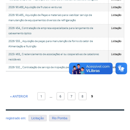
2026/ 90.468_Aquisição de frutas e verduras
Licitação
2026/ 90.485_ Aquisição de Peças e materiais para viabilizar serviço de
Licitação
manutenção de equipamentos diversos de refrigeração
2026/ 454_ Contratação de empresa especializada para lançamento de
Licitação
cabeamento óptico
2026/ 555 _ Aquisição de peças para manutenção de forno do setor de
Licitação
Alimentação e Nutrição
2025/ 463_ Credenciamento de associações e/ ou cooperativas de catadores
Licitação
recicláveis
2026/ 532 _ Contratação de serviço de inspeção periódica de caldeira a lenha
Licitação
« ANTERIOR
1
...
6
7
8
9
registrado em:
Licitação
Rio Pomba