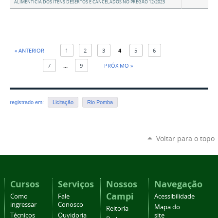
ALIMENTÍCIA DOS ITENS DESERTOS E CANCELADOS NO PREGÃO 12/2023
« ANTERIOR
1
2
3
4
5
6
7
...
9
PRÓXIMO »
registrado em:
Licitação
Rio Pomba
Voltar para o topo
Cursos
Serviços
Nossos
Navegação
Campi
Como
Fale
Acessibilidade
ingressar
Conosco
Mapa do
Reitoria
Técnicos
Ouvidoria
site