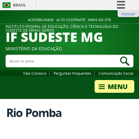
BRASIL
Acessar
Simplifique!
ACESSIBILIDADE
ALTO CONTRASTE
MAPA DO SITE
Comunica BR
INSTITUTO FEDERAL DE EDUCAÇÃO, CIÊNCIA E TECNOLOGIA DO
IF SUDESTE MG
SUDESTE DE MINAS GERAIS
Participe
Acesso à informação
MINISTÉRIO DA EDUCAÇÃO
Legislação
Buscar no portal
Bus
Canais
Fale Conosco
Perguntas frequentes
Comunicação Social
Rio Pomba