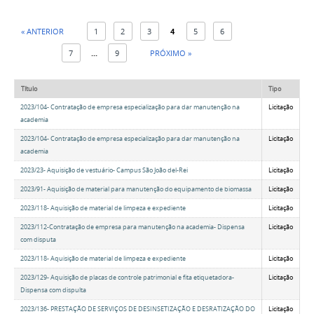
« ANTERIOR
1
2
3
4
5
6
7
...
9
PRÓXIMO »
Título
Tipo
2023/104- Contratação de empresa especialização para dar manutenção na
Licitação
academia
2023/104- Contratação de empresa especialização para dar manutenção na
Licitação
academia
2023/23- Aquisição de vestuário- Campus São João del-Rei
Licitação
2023/91- Aquisição de material para manutenção do equipamento de biomassa
Licitação
2023/118- Aquisição de material de limpeza e expediente
Licitação
2023/112-Contratação de empresa para manutenção na academia- Dispensa
Licitação
com disputa
2023/118- Aquisição de material de limpeza e expediente
Licitação
2023/129- Aquisição de placas de controle patrimonial e fita etiquetadora-
Licitação
Dispensa com dispulta
2023/136- PRESTAÇÃO DE SERVIÇOS DE DESINSETIZAÇÃO E DESRATIZAÇÃO DO
Licitação