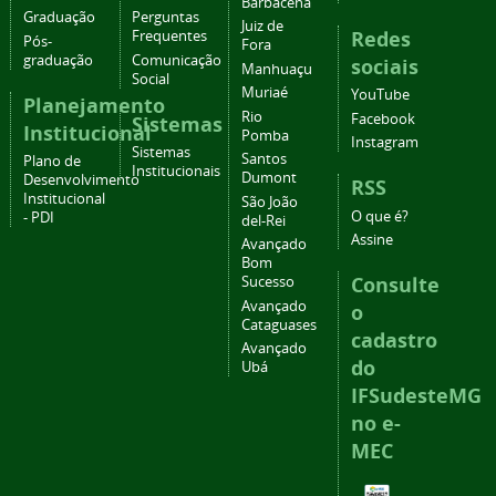
Barbacena
Graduação
Perguntas
Juiz de
Redes
Frequentes
Pós-
Fora
graduação
Comunicação
sociais
Manhuaçu
Social
Muriaé
YouTube
Planejamento
Rio
Facebook
Sistemas
Institucional
Pomba
Instagram
Sistemas
Santos
Plano de
Institucionais
Dumont
Desenvolvimento
RSS
Institucional
São João
O que é?
- PDI
del-Rei
Assine
Avançado
Bom
Consulte
Sucesso
Avançado
o
Cataguases
cadastro
Avançado
do
Ubá
IFSudesteMG
no e-
MEC