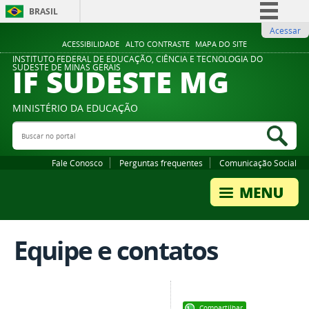
BRASIL
Acessar
Simplifique!
ACESSIBILIDADE
ALTO CONTRASTE
MAPA DO SITE
Comunica BR
INSTITUTO FEDERAL DE EDUCAÇÃO, CIÊNCIA E TECNOLOGIA DO
IF SUDESTE MG
SUDESTE DE MINAS GERAIS
Participe
Acesso à informação
MINISTÉRIO DA EDUCAÇÃO
Legislação
Buscar no portal
Bus
Canais
Fale Conosco
Perguntas frequentes
Comunicação Social
Equipe e contatos
Compartilhar