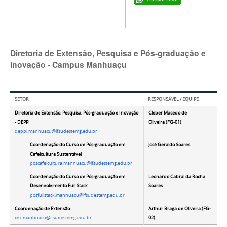
Diretoria de Extensão, Pesquisa e Pós-graduação e
Inovação - Campus Manhuaçu
SETOR
RESPONSÁVEL / EQUIPE
Diretoria de Extensão, Pesquisa, Pós-graduação e Inovação
Cleber Macedo de
- DEPPI
Oliveira
(FG-01)
deppi
.manhuacu@ifsudestemg.edu.br
Coordenação do Curso de Pós-graduação em
José Geraldo Soares
Cafeicultura Sustentável
poscafeicultura.manhuacu@ifsudestemg.edu.br
Coordenação do Curso de Pós-graduação
em
Leonardo Cabral da Rocha
Desenvolvimento Full Stack
Soares
posfullstack.manhuacu@ifsudestemg.edu.br
Coordenação de Extensão
Arthur Braga de Oliveira
(FG-
cex
.manhuacu@ifsudestemg.edu.br
02)