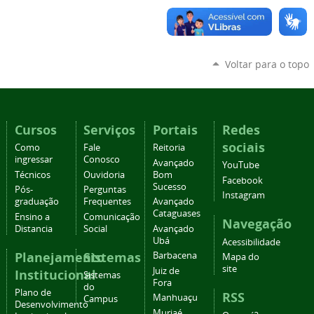
Voltar para o topo
Cursos
Serviços
Portais
Redes
sociais
Como
Fale
Reitoria
ingressar
Conosco
Avançado
YouTube
Técnicos
Ouvidoria
Bom
Facebook
Sucesso
Pós-
Perguntas
Instagram
graduação
Frequentes
Avançado
Cataguases
Ensino a
Comunicação
Navegação
Distancia
Social
Avançado
Ubá
Acessibilidade
Planejamento
Sistemas
Barbacena
Mapa do
site
Juiz de
Institucional
Sistemas
Fora
do
Plano de
RSS
Manhuaçu
Campus
Desenvolvimento
Muriaé