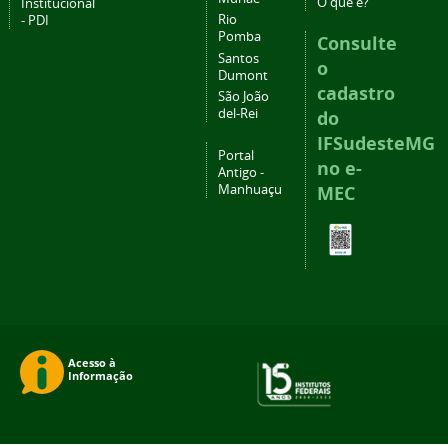
O que é?
Institucional
Rio
- PDI
Pomba
Consulte
Santos
o
Dumont
cadastro
São João
del-Rei
do
IFSudesteMG
Portal
no e-
Antigo -
Manhuaçu
MEC