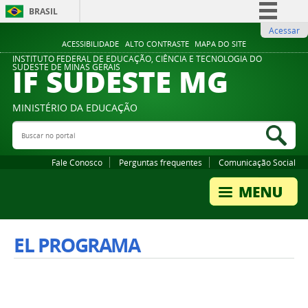
BRASIL
Acessar
Simplifique!
ACESSIBILIDADE
ALTO CONTRASTE
MAPA DO SITE
Comunica BR
INSTITUTO FEDERAL DE EDUCAÇÃO, CIÊNCIA E TECNOLOGIA DO
IF SUDESTE MG
SUDESTE DE MINAS GERAIS
Participe
Acesso à informação
MINISTÉRIO DA EDUCAÇÃO
Legislação
Buscar no portal
Bus
Canais
Fale Conosco
Perguntas frequentes
Comunicação Social
EL PROGRAMA