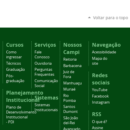
Voltar para o topo
Cursos
Serviços
Nossos
Navegação
Campi
Como
Fale
Acessibilidade
ingressar
Conosco
Mapa do
Reitoria
Técnicos
Ouvidoria
site
Barbacena
Graduação
Perguntas
Juiz de
Redes
Frequentes
Pós-
Fora
graduação
Comunicação
sociais
Manhuaçu
Social
Muriaé
YouTube
Planejamento
Rio
Facebook
Sistemas
Institucional
Pomba
Instagram
Sistemas
Santos
Plano de
Institucionais
Dumont
Desenvolvimento
RSS
Institucional
São João
O que é?
- PDI
del-Rei
Assine
Avançado