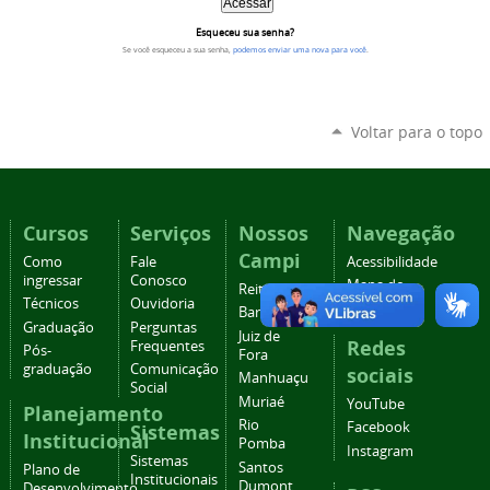
Esqueceu sua senha?
Se você esqueceu a sua senha,
podemos enviar uma nova para você
.
Voltar para o topo
Cursos
Serviços
Nossos
Navegação
Campi
Como
Fale
Acessibilidade
ingressar
Conosco
Mapa do
Reitoria
Técnicos
Ouvidoria
site
Barbacena
Graduação
Perguntas
Juiz de
Redes
Frequentes
Pós-
Fora
graduação
Comunicação
sociais
Manhuaçu
Social
Muriaé
YouTube
Planejamento
Rio
Facebook
Sistemas
Institucional
Pomba
Instagram
Sistemas
Santos
Plano de
Institucionais
Dumont
Desenvolvimento