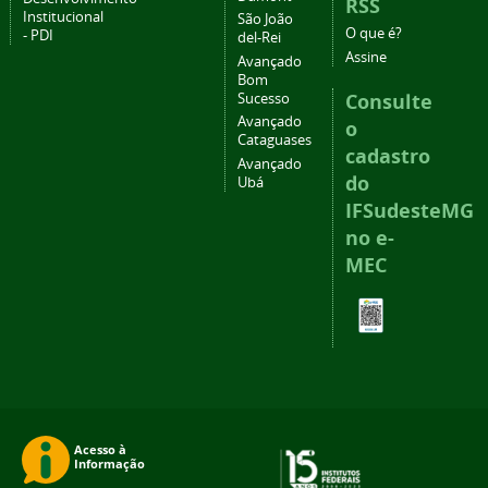
RSS
Institucional
São João
O que é?
- PDI
del-Rei
Assine
Avançado
Bom
Consulte
Sucesso
Avançado
o
Cataguases
cadastro
Avançado
do
Ubá
IFSudesteMG
no e-
MEC