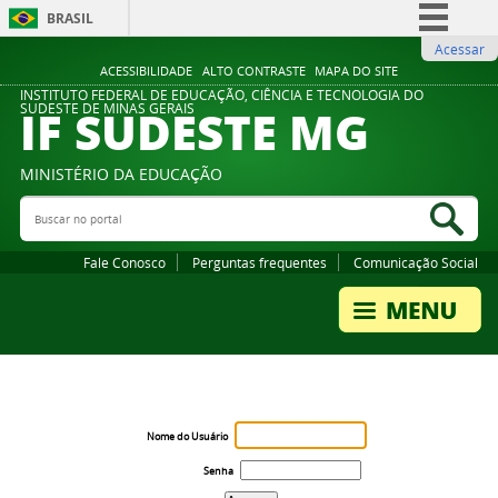
BRASIL
Acessar
Simplifique!
ACESSIBILIDADE
ALTO CONTRASTE
MAPA DO SITE
Comunica BR
INSTITUTO FEDERAL DE EDUCAÇÃO, CIÊNCIA E TECNOLOGIA DO
IF SUDESTE MG
SUDESTE DE MINAS GERAIS
Participe
Acesso à informação
MINISTÉRIO DA EDUCAÇÃO
Legislação
Buscar no portal
Bus
Canais
Fale Conosco
Perguntas frequentes
Comunicação Social
Nome do Usuário
Senha