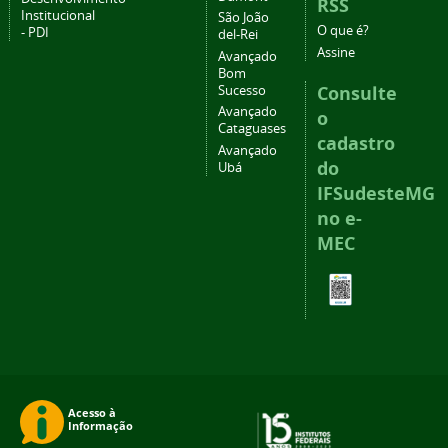
RSS
Institucional
São João
O que é?
- PDI
del-Rei
Assine
Avançado
Bom
Consulte
Sucesso
Avançado
o
Cataguases
cadastro
Avançado
do
Ubá
IFSudesteMG
no e-
MEC