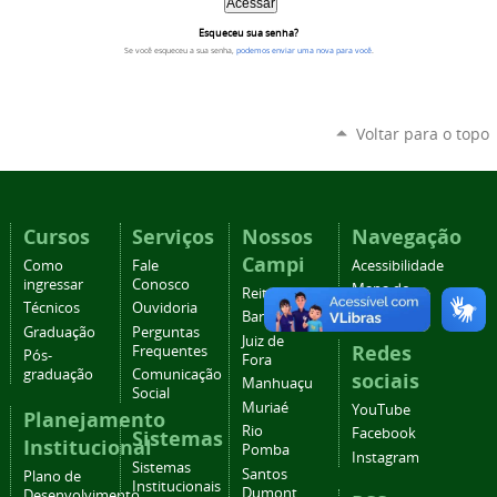
Esqueceu sua senha?
Se você esqueceu a sua senha,
podemos enviar uma nova para você
.
Voltar para o topo
Cursos
Serviços
Nossos
Navegação
Campi
Como
Fale
Acessibilidade
ingressar
Conosco
Mapa do
Reitoria
Técnicos
Ouvidoria
site
Barbacena
Graduação
Perguntas
Juiz de
Redes
Frequentes
Pós-
Fora
graduação
Comunicação
sociais
Manhuaçu
Social
Muriaé
YouTube
Planejamento
Rio
Facebook
Sistemas
Institucional
Pomba
Instagram
Sistemas
Santos
Plano de
Institucionais
Dumont
Desenvolvimento