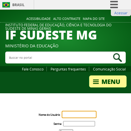
BRASIL
Acessar
Simplifique!
ACESSIBILIDADE
ALTO CONTRASTE
MAPA DO SITE
Comunica BR
INSTITUTO FEDERAL DE EDUCAÇÃO, CIÊNCIA E TECNOLOGIA DO
IF SUDESTE MG
SUDESTE DE MINAS GERAIS
Participe
Acesso à informação
MINISTÉRIO DA EDUCAÇÃO
Legislação
Buscar no portal
Bus
Canais
Fale Conosco
Perguntas frequentes
Comunicação Social
Nome do Usuário
Senha