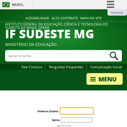
BRASIL
Acessar
Simplifique!
ACESSIBILIDADE
ALTO CONTRASTE
MAPA DO SITE
Comunica BR
INSTITUTO FEDERAL DE EDUCAÇÃO, CIÊNCIA E TECNOLOGIA DO
IF SUDESTE MG
SUDESTE DE MINAS GERAIS
Participe
Acesso à informação
MINISTÉRIO DA EDUCAÇÃO
Legislação
Buscar no portal
Bus
Canais
Fale Conosco
Perguntas frequentes
Comunicação Social
Nome do Usuário
Senha