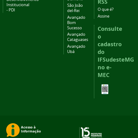
RSS
Institucional
São João
O que é?
- PDI
del-Rei
Assine
Avançado
Bom
Consulte
Sucesso
Avançado
o
Cataguases
cadastro
Avançado
do
Ubá
IFSudesteMG
no e-
MEC