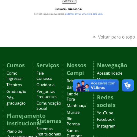
Esqueceu sua senha?
Se você esqueceu a sua senha,
podemos enviar uma nova para você
.
Voltar para o topo
Cursos
Serviços
Nossos
Navegação
Campi
Como
Fale
Acessibilidade
ingressar
Conosco
Mapa do
Reitoria
Técnicos
Ouvidoria
site
Barbacena
Graduação
Perguntas
Juiz de
Redes
Frequentes
Pós-
Fora
graduação
Comunicação
sociais
Manhuaçu
Social
Muriaé
YouTube
Planejamento
Rio
Facebook
Sistemas
Institucional
Pomba
Instagram
Sistemas
Santos
Plano de
Institucionais
Dumont
Desenvolvimento