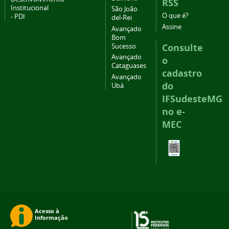
RSS
Institucional
São João
O que é?
- PDI
del-Rei
Assine
Avançado
Bom
Consulte
Sucesso
Avançado
o
Cataguases
cadastro
Avançado
do
Ubá
IFSudesteMG
no e-
MEC