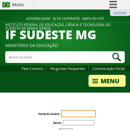
BRASIL
Acessar
Simplifique!
ACESSIBILIDADE
ALTO CONTRASTE
MAPA DO SITE
Comunica BR
INSTITUTO FEDERAL DE EDUCAÇÃO, CIÊNCIA E TECNOLOGIA DO
IF SUDESTE MG
SUDESTE DE MINAS GERAIS
Participe
Acesso à informação
MINISTÉRIO DA EDUCAÇÃO
Legislação
Buscar no portal
Bus
Canais
Fale Conosco
Perguntas frequentes
Comunicação Social
Nome do Usuário
Senha