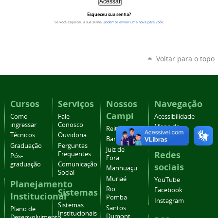
Esqueceu sua senha?
Se você esqueceu a sua senha,
podemos enviar uma nova para você
.
Voltar para o topo
Cursos
Serviços
Nossos
Navegação
Campi
Como
Fale
Acessibilidade
ingressar
Conosco
Mapa do
Reitoria
Técnicos
Ouvidoria
site
Barbacena
Graduação
Perguntas
Juiz de
Redes
Frequentes
Pós-
Fora
graduação
Comunicação
sociais
Manhuaçu
Social
Muriaé
YouTube
Planejamento
Rio
Facebook
Sistemas
Institucional
Pomba
Instagram
Sistemas
Santos
Plano de
Institucionais
Dumont
Desenvolvimento