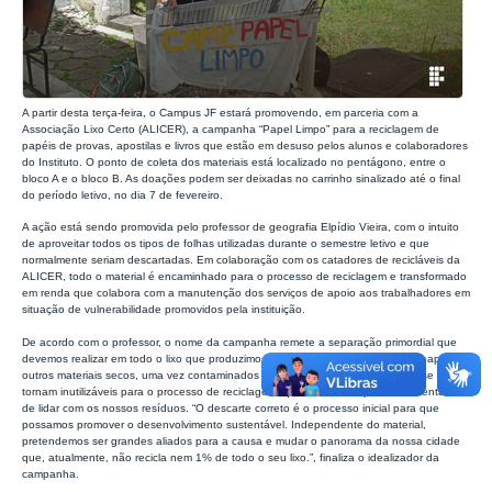
A partir desta terça-feira, o Campus JF estará promovendo, em parceria com a
Associação Lixo Certo (ALICER), a campanha “Papel Limpo” para a reciclagem de
papéis de provas, apostilas e livros que estão em desuso pelos alunos e colaboradores
do Instituto. O ponto de coleta dos materiais está localizado no pentágono, entre o
bloco A e o bloco B. As doações podem ser deixadas no carrinho sinalizado até o final
do período letivo, no dia 7 de fevereiro.
A ação está sendo promovida pelo professor de geografia Elpídio Vieira, com o intuito
de aproveitar todos os tipos de folhas utilizadas durante o semestre letivo e que
normalmente seriam descartadas. Em colaboração com os catadores de recicláveis da
ALICER, todo o material é encaminhado para o processo de reciclagem e transformado
em renda que colabora com a manutenção dos serviços de apoio aos trabalhadores em
situação de vulnerabilidade promovidos pela instituição.
De acordo com o professor, o nome da campanha remete a separação primordial que
devemos realizar em todo o lixo que produzimos: os secos e os molhados. Os papéis e
outros materiais secos, uma vez contaminados por gorduras e outros líquidos, se
tornam inutilizáveis para o processo de reciclagem, que é a melhor prática sustentável
de lidar com os nossos resíduos. “O descarte correto é o processo inicial para que
possamos promover o desenvolvimento sustentável. Independente do material,
pretendemos ser grandes aliados para a causa e mudar o panorama da nossa cidade
que, atualmente, não recicla nem 1% de todo o seu lixo.”, finaliza o idealizador da
campanha.