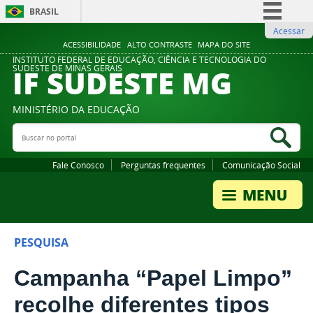
BRASIL
Acessar
Simplifique!
ACESSIBILIDADE
ALTO CONTRASTE
MAPA DO SITE
Comunica BR
INSTITUTO FEDERAL DE EDUCAÇÃO, CIÊNCIA E TECNOLOGIA DO
IF SUDESTE MG
SUDESTE DE MINAS GERAIS
Participe
Acesso à informação
MINISTÉRIO DA EDUCAÇÃO
Legislação
Buscar no portal
Bus
Canais
Fale Conosco
Perguntas frequentes
Comunicação Social
PESQUISA
Campanha “Papel Limpo”
recolhe diferentes tipos