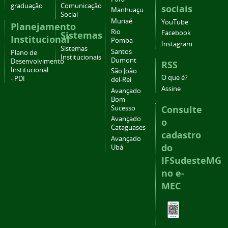
graduação
Comunicação
sociais
Manhuaçu
Social
Muriaé
YouTube
Planejamento
Rio
Facebook
Sistemas
Institucional
Pomba
Instagram
Sistemas
Santos
Plano de
Institucionais
Dumont
Desenvolvimento
RSS
Institucional
São João
O que é?
- PDI
del-Rei
Assine
Avançado
Bom
Consulte
Sucesso
Avançado
o
Cataguases
cadastro
Avançado
do
Ubá
IFSudesteMG
no e-
MEC