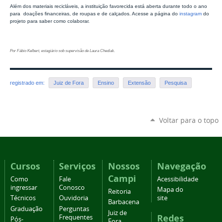
Além dos materiais recicláveis, a instituição favorecida está aberta durante todo o ano
para doações financeiras, de roupas e de calçados. Acesse a página do
instagram
do
projeto para saber como colaborar.
Por Fábio Kelbert, estagiário sob supervisão de Laura Chediak.
registrado em:
Juiz de Fora
Ensino
Extensão
Pesquisa
Voltar para o topo
Cursos
Serviços
Nossos
Navegação
Campi
Como
Fale
Acessibilidade
ingressar
Conosco
Mapa do
Reitoria
Técnicos
Ouvidoria
site
Barbacena
Graduação
Perguntas
Juiz de
Redes
Frequentes
Pós-
Fora