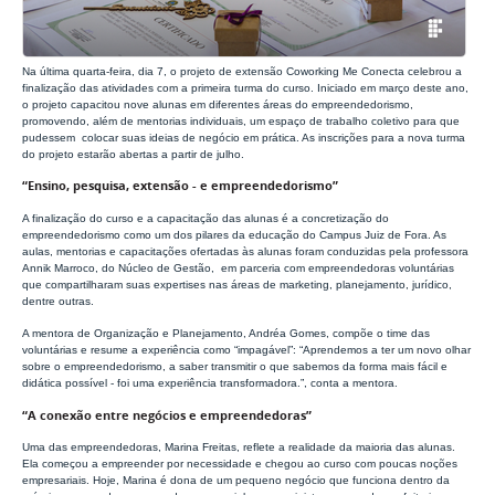
Na última quarta-feira, dia 7, o projeto de extensão Coworking Me Conecta celebrou a
finalização das atividades com a primeira turma do curso. Iniciado em março deste ano,
o projeto capacitou nove alunas em diferentes áreas do empreendedorismo,
promovendo, além de mentorias individuais, um espaço de trabalho coletivo para que
pudessem colocar suas ideias de negócio em prática. As inscrições para a nova turma
do projeto estarão abertas a partir de julho.
“Ensino, pesquisa, extensão - e empreendedorismo”
A finalização do curso e a capacitação das alunas é a concretização do
empreendedorismo como um dos pilares da educação do Campus Juiz de Fora. As
aulas, mentorias e capacitações ofertadas às alunas foram conduzidas pela professora
Annik Marroco, do Núcleo de Gestão, em parceria com empreendedoras voluntárias
que compartilharam suas expertises nas áreas de marketing, planejamento, jurídico,
dentre outras.
A mentora de Organização e Planejamento, Andréa Gomes, compõe o time das
voluntárias e resume a experiência como “impagável”: “Aprendemos a ter um novo olhar
sobre o empreendedorismo, a saber transmitir o que sabemos da forma mais fácil e
didática possível - foi uma experiência transformadora.”, conta a mentora.
“A conexão entre negócios e empreendedoras”
Uma das empreendedoras, Marina Freitas, reflete a realidade da maioria das alunas.
Ela começou a empreender por necessidade e chegou ao curso com poucas noções
empresariais. Hoje, Marina é dona de um pequeno negócio que funciona dentro da