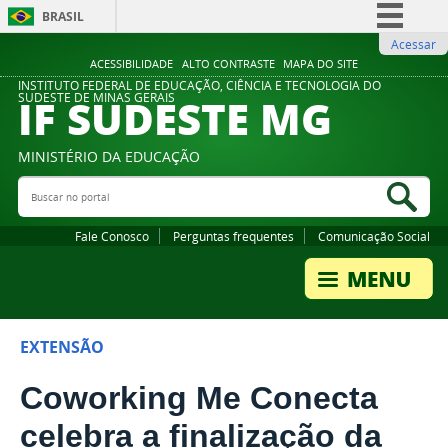
BRASIL
Acessar
Simplifique!
ACESSIBILIDADE
ALTO CONTRASTE
MAPA DO SITE
Comunica BR
INSTITUTO FEDERAL DE EDUCAÇÃO, CIÊNCIA E TECNOLOGIA DO
IF SUDESTE MG
SUDESTE DE MINAS GERAIS
Participe
Acesso à informação
MINISTÉRIO DA EDUCAÇÃO
Legislação
Buscar no portal
Bus
Canais
Fale Conosco
Perguntas frequentes
Comunicação Social
EXTENSÃO
Coworking Me Conecta
celebra a finalização da