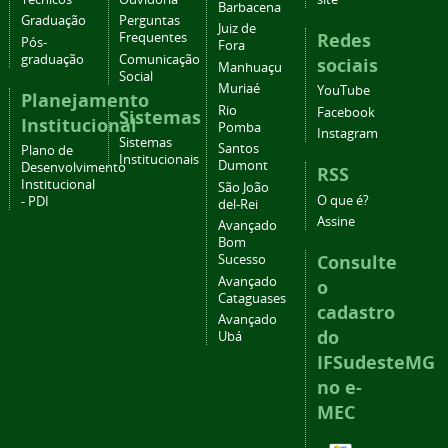
Barbacena
Graduação
Perguntas
Juiz de
Redes
Frequentes
Pós-
Fora
graduação
Comunicação
sociais
Manhuaçu
Social
Muriaé
YouTube
Planejamento
Rio
Facebook
Sistemas
Institucional
Pomba
Instagram
Sistemas
Santos
Plano de
Institucionais
Dumont
Desenvolvimento
RSS
Institucional
São João
O que é?
- PDI
del-Rei
Assine
Avançado
Bom
Consulte
Sucesso
Avançado
o
Cataguases
cadastro
Avançado
do
Ubá
IFSudesteMG
no e-
MEC