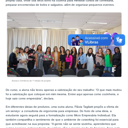
própria casa, onde usa seus dons na cozinha para ministrar cursos de confeitaria,
preparar encomendas de bolos e salgados, além de organizar pequenos eventos.
Alunas e mentoras da 1ª edição do projeto.
Do curso, a aluna não levou apenas a valorização do seu trabalho: “O que mais mudou
foi a valorização que coloquei em mim mesma. Entrei aqui apenas como cozinheira, e
hoje saio como empresária”, declara.
Em diferentes ideias de produtos, uma outra aluna, Flávia Tagliatti propôs a oferta de
um serviço: a consultoria de ergonomia para empresas. Do fruto de uma ideia, a
estudante agora seguirá para a formalização como Micro Empresária Individual. Ela
também compartilha o sentimento de que o ambiente de coworking foi essencial para
que acreditasse na sua proposta: “A gente não se sente sozinha, aprendemos que