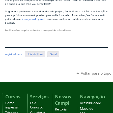
outras pessoas, independente do estágio, têm o mesmo medo do fracasso. Essa rede
de apoio é o que mais vou sentir falta!”.
Segundo a professora e coordenadora do projeto, Annik Maroco, o início das inscrições
para a próxima turma está previsto para o dia 4 de julho. As atualizações futuras serão
publicadas no
instagram do projeto
- mesmo canal para contato e esclarecimento de
dúvidas.
Por Fábio Kelbert, estagiário em jornalismo sob supervisão de Pedro Farnese
registrado em:
Juiz de Fora
Geral
Voltar para o topo
Cursos
Serviços
Nossos
Navegação
Campi
Como
Fale
Acessibilidade
ingressar
Conosco
Mapa do
Reitoria
Técnicos
Ouvidoria
site