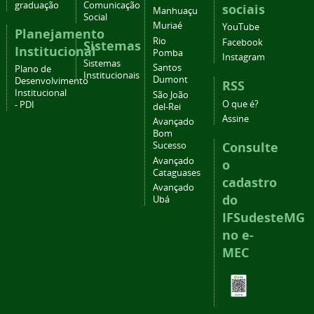
graduação
Comunicação
sociais
Manhuaçu
Social
Muriaé
YouTube
Planejamento
Rio
Facebook
Sistemas
Institucional
Pomba
Instagram
Sistemas
Santos
Plano de
Institucionais
Dumont
Desenvolvimento
RSS
Institucional
São João
O que é?
- PDI
del-Rei
Assine
Avançado
Bom
Consulte
Sucesso
Avançado
o
Cataguases
cadastro
Avançado
do
Ubá
IFSudesteMG
no e-
MEC