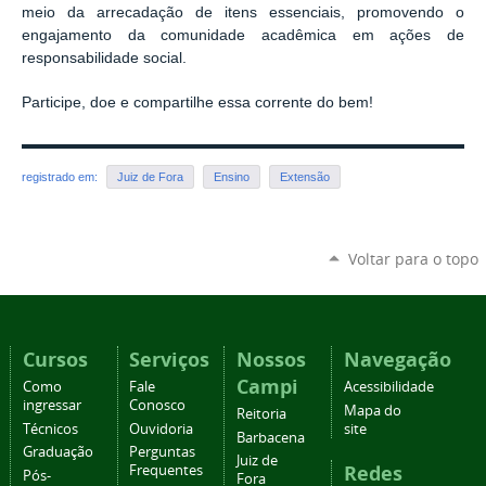
meio da arrecadação de itens essenciais, promovendo o
engajamento da comunidade acadêmica em ações de
responsabilidade social.
Participe, doe e compartilhe essa corrente do bem!
registrado em:
Juiz de Fora
Ensino
Extensão
Voltar para o topo
Cursos
Serviços
Nossos
Navegação
Campi
Como
Fale
Acessibilidade
ingressar
Conosco
Mapa do
Reitoria
Técnicos
Ouvidoria
site
Barbacena
Graduação
Perguntas
Juiz de
Redes
Frequentes
Pós-
Fora