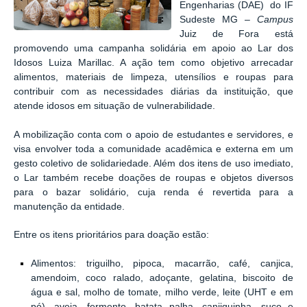
Engenharias (DAE)
do
IF
Sudeste MG –
Campus
Juiz de Fora está
promovendo uma campanha solidária em apoio ao Lar dos
Idosos Luiza Marillac. A ação tem como objetivo arrecadar
alimentos, materiais de limpeza, utensílios e roupas para
contribuir com as necessidades diárias da instituição, que
atende idosos em situação de vulnerabilidade.
A mobilização conta com o apoio de estudantes e servidores, e
visa envolver toda a comunidade acadêmica e externa em um
gesto coletivo de solidariedade. Além dos itens de uso imediato,
o Lar também recebe doações de roupas e objetos diversos
para o bazar solidário, cuja renda é revertida para a
manutenção da entidade.
Entre os itens prioritários para doação estão:
Alimentos
: triguilho, pipoca, macarrão, café, canjica,
amendoim, coco ralado, adoçante, gelatina, biscoito de
água e sal, molho de tomate, milho verde, leite (UHT e em
pó), aveia, fermento, batata palha, canjiquinha, suco e