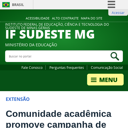
BRASIL
Acessar
Simplifique!
ACESSIBILIDADE
ALTO CONTRASTE
MAPA DO SITE
Comunica BR
INSTITUTO FEDERAL DE EDUCAÇÃO, CIÊNCIA E TECNOLOGIA DO
IF SUDESTE MG
SUDESTE DE MINAS GERAIS
Participe
Acesso à informação
MINISTÉRIO DA EDUCAÇÃO
Legislação
Buscar no portal
Bus
Canais
Fale Conosco
Perguntas frequentes
Comunicação Social
EXTENSÃO
Comunidade acadêmica
promove campanha de