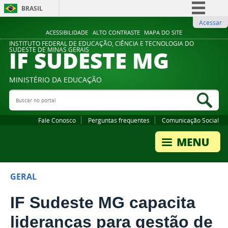
BRASIL
Acessar
Simplifique!
ACESSIBILIDADE
ALTO CONTRASTE
MAPA DO SITE
Comunica BR
INSTITUTO FEDERAL DE EDUCAÇÃO, CIÊNCIA E TECNOLOGIA DO
IF SUDESTE MG
SUDESTE DE MINAS GERAIS
Participe
Acesso à informação
MINISTÉRIO DA EDUCAÇÃO
Legislação
Buscar no portal
Bus
Canais
Fale Conosco
Perguntas frequentes
Comunicação Social
GERAL
IF Sudeste MG capacita
lideranças para gestão de