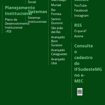
Social
Muriaé
YouTube
Planejamento
Rio
Facebook
Sistemas
Institucional
Pomba
Instagram
Sistemas
Santos
Plano de
Institucionais
Dumont
Desenvolvimento
RSS
Institucional
São João
O que é?
- PDI
del-Rei
Assine
Avançado
Bom
Consulte
Sucesso
Avançado
o
Cataguases
cadastro
Avançado
do
Ubá
IFSudesteMG
no e-
MEC