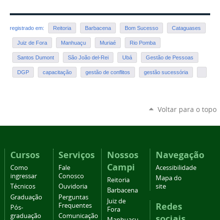
registrado em:
Reitoria
Barbacena
Bom Sucesso
Cataguases
Juiz de Fora
Manhuaçu
Muriaé
Rio Pomba
Santos Dumont
São João del-Rei
Ubá
Gestão de Pessoas
DGP
capacitação
gestão de conflitos
gestão sucessória
Voltar para o topo
Cursos
Serviços
Nossos
Navegação
Campi
Como
Fale
Acessibilidade
ingressar
Conosco
Mapa do
Reitoria
Técnicos
Ouvidoria
site
Barbacena
Graduação
Perguntas
Juiz de
Redes
Frequentes
Pós-
Fora
graduação
Comunicação
sociais
Manhuaçu